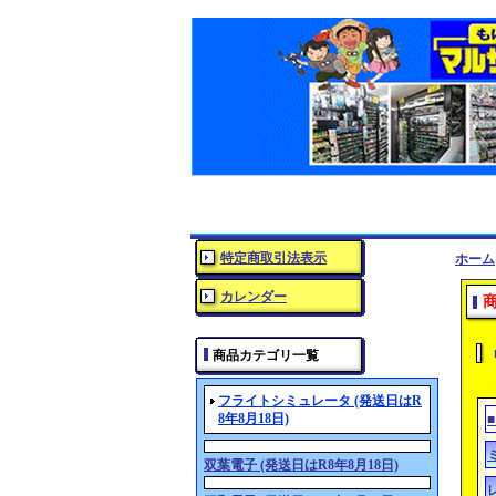
特定商取引法表示
ホーム
カレンダー
商品カテゴリ一覧
フライトシミュレータ (発送日はR
8年8月18日)
双葉電子 (発送日はR8年8月18日)