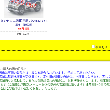
タミヤ ミニ四駆 三菱 パジェロ V6 3
500
[19023]
968円
(税込)
定価
:
1,210円
在庫あり
＜ご購入の際の注意＞
■画像は実際の製品とは、異なる場合もございます。 予めご了承ください。
■店舗は毎週水曜日が定休日です。定休日が祭日の場合は、木曜日になります、宜し
■店舗売りと流動しているため在庫品切れの場合は、 お取り寄せとなります。在庫確
します（ご連絡は問屋又メーカーお休の以外の営業日に限ります）通常2日～5日で
場合はご容赦下さい宜しくお願いいたします。