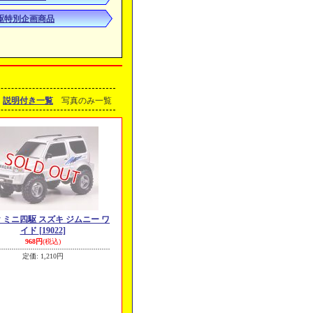
駆特別企画商品
説明付き一覧
写真のみ一覧
 ミニ四駆 スズキ ジムニー ワ
イド
[19022]
968円
(税込)
定価
:
1,210円