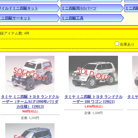
ワイルドミニ四駆キット
ミニ四駆用AOパーツ
ミニ四
ミニ四駆サーキット
ミニ四駆工具
録アイテム数
:
4件
在庫あり
タミヤ ミニ四駆 トヨタ ランドクル
タミヤ ミニ四駆 トヨタ ランドクル
タミヤ
ーザー（チームACP 1990年パリダ
ーザー 100 ワゴン
[19021]
カ仕様）
[19013]
1,056円
(税込)
968円
(税込)
定価
:
1,320円
定価
:
1,210円