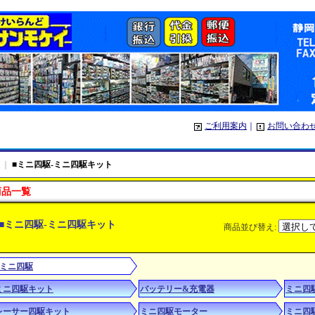
ご利用案内
｜
お問い合わ
｜
■ミニ四駆-ミニ四駆キット
商品一覧
■ミニ四駆-ミニ四駆キット
商品並び替え
:
■ミニ四駆
ミニ四駆キット
バッテリー&充電器
ミニ四
レーサー四駆キット
ミニ四駆モーター
ミニ四