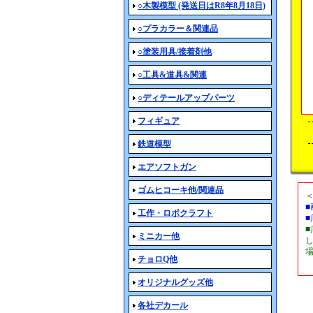
○木製模型 (発送日はR8年8月18日)
○プラカラー＆関連品
○塗装用具/接着剤他
○工具&道具&関連
○ディテールアップパーツ
フィギュア
鉄道模型
エアソフトガン
ゴムヒコーキ他/関連品
工作・ロボクラフト
ミニカー他
チョロQ他
オリジナルグッズ他
各社デカール