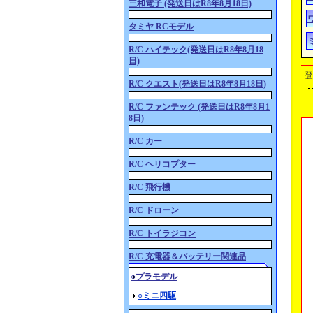
三和電子 (発送日はR8年8月18日)
タミヤ RCモデル
R/C ハイテック(発送日はR8年8月18
日)
登
R/C クエスト(発送日はR8年8月18日)
R/C ファンテック (発送日はR8年8月1
8日)
R/C カー
R/C ヘリコプター
R/C 飛行機
R/C ドローン
R/C トイラジコン
R/C 充電器＆バッテリー関連品
○プラモデル
○ミニ四駆