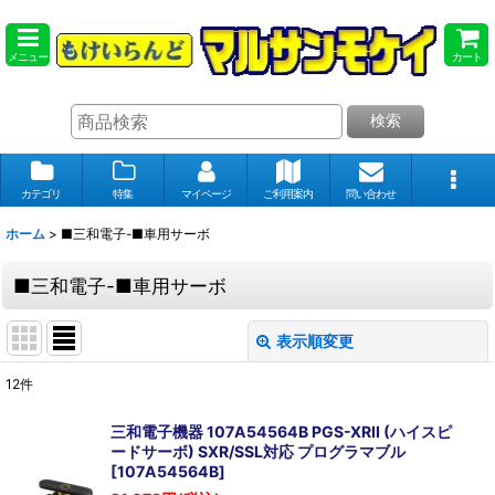
メニュー
カート
検索
カテゴリ
特集
マイページ
ご利用案内
問い合わせ
ホーム
>
■三和電子-■車用サーボ
■三和電子-■車用サーボ
表示順変更
閉じる
12
件
表示数
:
三和電子機器 107A54564B PGS-XRII (ハイスピ
ードサーボ) SXR/SSL対応 プログラマブル
在庫あり
[
107A54564B
]