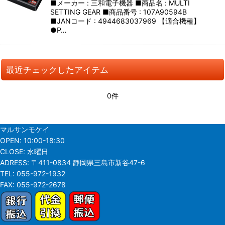
■メーカー : 三和電子機器 ■商品名 : MULTI
SETTING GEAR ■商品番号 : 107A90594B
■JANコード : 4944683037969 【適合機種】
●P…
最近チェックしたアイテム
0件
マルサンモケイ
OPEN:
10:00-18:30
CLOSE:
水曜日
ADRESS:
〒411-0834 静岡県三島市新谷47-6
TEL:
055-972-1932
FAX:
055-972-2678