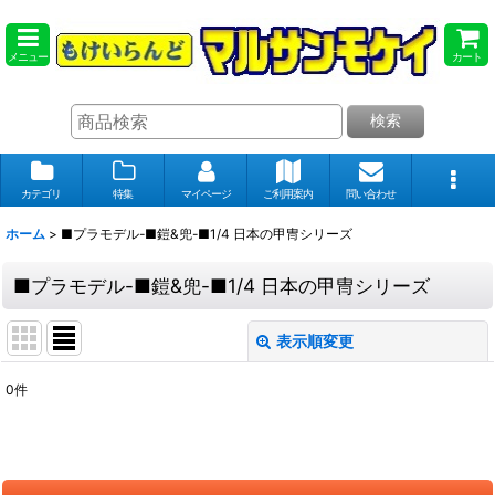
メニュー
カート
検索
カテゴリ
特集
マイページ
ご利用案内
問い合わせ
ホーム
>
■プラモデル-■鎧&兜-■1/4 日本の甲冑シリーズ
■プラモデル-■鎧&兜-■1/4 日本の甲冑シリーズ
表示順変更
閉じる
0
件
表示数
:
在庫あり