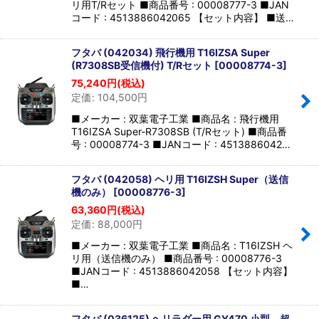
リ用T/Rセット ■商品番号 : 00008777-3 ■JAN
コード : 4513886042065 【セット内容】 ■送…
フタバ (042034) 飛行機用 T16IZSA Super
(R7308SB受信機付) T/Rセット
[
00008774-3
]
75,240
円
(税込)
定価
:
104,500
円
■メーカー : 双葉電子工業 ■商品名 : 飛行機用
T16IZSA Super-R7308SB (T/Rセット) ■商品番
号 : 00008774-3 ■JANコード : 4513886042…
フタバ (042058) ヘリ用 T16IZSH Super（送信
機のみ）
[
00008776-3
]
63,360
円
(税込)
定価
:
88,000
円
■メーカー : 双葉電子工業 ■商品名 : T16IZSH ヘ
リ用（送信機のみ） ■商品番号 : 00008776-3
■JANコード : 4513886042058 【セット内容】
■…
フタバ (036125) ヘリラダー用 GY470 小型、超