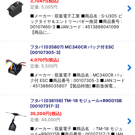
3,704
円
(税込)
定価
:
5,005
円
■メーカー : 双葉電子工業 ■商品名 : S-U305 ビ
ックタイヤ＆エントリーバギー推奨 ■商品番号 :
00107460-3 ■JANコード : 4513886041099
【商品に…
フタバ (035807) MC340CR バック付 ESC
[
00107305-3
]
4,070
円
(税込)
定価
:
5,500
円
■メーカー : 双葉電子 ■商品名 : MC340CR バッ
ク付 ESC ■商品番号 : 00107305-3 ■JANコード
: 4513886035807 【製品特徴] ■前進側電…
フタバ (036156) TM-18 モジュール+R9001SB
[
00107317-3
]
35,200
円
(税込)
定価
:
44,000
円
■メーカー : 双葉電子 ■商品名 : TM-18 モジュ
ール+R9001SB ■商品番号 : 00107317-3 ■JAN