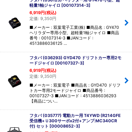
軽量1軸ジャイロ
[
00107314-3
]
6,919
円
(税込)
定価
:
9,350
円
■メーカー : 双葉電子工業(株) ■商品名 : GY470
ヘリラダー専用小型、超軽量1軸ジャイロ ■商品
番号 : 00107314-3 ■JANコード :
4513886036125 …
フタバ (036293) GYD470 ドリフトカー専用2モ
ードジャイロ
[
00107327-3
]
6,919
円
(税込)
定価
:
9,350
円
■メーカー : 双葉電子 ■商品名 : GYD470 ドリフ
トカー専用2モードジャイロ ■商品番号 :
00107327-3 ■JANコード : 4513886036293
【商品につい…
フタバ (035777) 電動カー用 T4YWD (R214GFE
受信機+Ｕ300サーボx2付+アンプ:MC340CR
付) セット
[
00008652-3
]