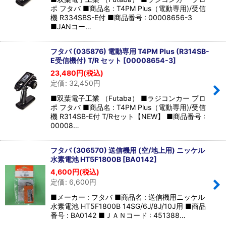
ポ フタバ ■商品名 : T4PM Plus（電動専用)/受信
機 R334SBS-E付 ■商品番号 : 00008656-3
■JANコー…
フタバ (035876) 電動専用 T4PM Plus (R314SB-
E受信機付) T/R セット
[
00008654-3
]
23,480
円
(税込)
定価
:
32,450
円
■双葉電子工業 （Futaba） ■ラジコンカー プロ
ポ フタバ ■商品名 : T4PM Plus（電動専用)/受信
機 R314SB-E付 T/Rセット【NEW】 ■商品番号 :
00008…
フタバ (306570) 送信機用 (空/地上用) ニッケル
水素電池 HT5F1800B
[
BA0142
]
4,600
円
(税込)
定価
:
6,600
円
■メーカー : フタバ ■商品名 : 送信機用ニッケル
水素電池 HT5F1800B 14SG/6J/8J/10J用 ■商品
番号 : BA0142 ■ＪＡＮコード : 451388…