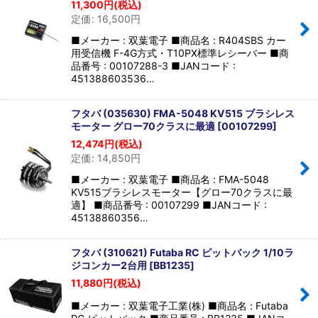
11,300
円
(税込)
定価
:
16,500
円
■メーカー : 双葉電子 ■商品名 : R404SBS カー
用受信機 F-4G方式・T10PX標準レシーバー ■商
品番号 : 00107288-3 ■JANコード :
451388603536…
フタバ (035630) FMA-5048 KV515 ブラシレス
モーター グロー70クラスに最適
[
00107299
]
12,474
円
(税込)
定価
:
14,850
円
■メーカー : 双葉電子 ■商品名 : FMA-5048
KV515ブラシレスモーター【グロー70クラスに最
適】 ■商品番号 : 00107299 ■JANコード :
45138860356…
フタバ (310621) Futaba RC ピットバック 1/10ラ
ジコンカー2台用
[
BB1235
]
11,880
円
(税込)
■メーカー : 双葉電子工業(株) ■商品名 : Futaba