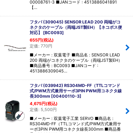
00008761-3 ■JANコード : 4513886041891
【…
フタバ (309045) SENSOR LEAD 200 両端がコ
ネクタのケーブル（両端JST製EH）【ネコポス便
対応】
[
BC0093
]
655
円
(税込)
定価
:
770
円
■メーカー : 双葉電子 ■商品名 : SENSOR LEAD
200 両端がコネクタのケーブル（両端JST製EH）
■商品番号 : BC0093 ■JANコード :
4513886309045…
フタバ (039942) RS304MD-FF（TTLコマンド
式/PWM方式兼用サーボ3PIN PWM用コネクタ線
長300mm
[
00400110-3
]
4,675
円
(税込)
定価
:
5,500
円
■メーカー : 双葉電子工業 SERVO ■商品名 :
RS304MD-FF（TTLコマンド式/PWM方式兼用サ
ーボ3PIN PWM用コネクタ線長300mm ■商品番