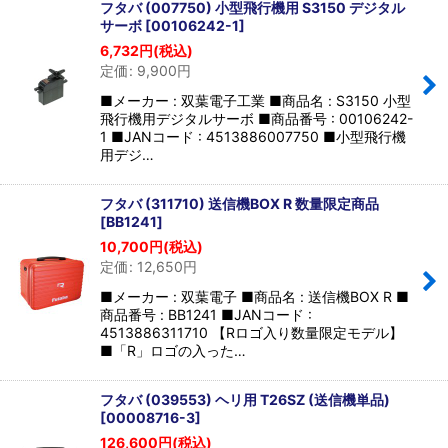
フタバ (007750) 小型飛行機用 S3150 デジタル
サーボ
[
00106242-1
]
6,732
円
(税込)
定価
:
9,900
円
■メーカー : 双葉電子工業 ■商品名 : S3150 小型
飛行機用デジタルサーボ ■商品番号 : 00106242-
1 ■JANコード : 4513886007750 ■小型飛行機
用デジ…
フタバ (311710) 送信機BOX R 数量限定商品
[
BB1241
]
10,700
円
(税込)
定価
:
12,650
円
■メーカー : 双葉電子 ■商品名 : 送信機BOX R ■
商品番号 : BB1241 ■JANコード :
4513886311710 【Rロゴ入り数量限定モデル】
■「R」ロゴの入った…
フタバ (039553) ヘリ用 T26SZ (送信機単品)
[
00008716-3
]
126,600
円
(税込)