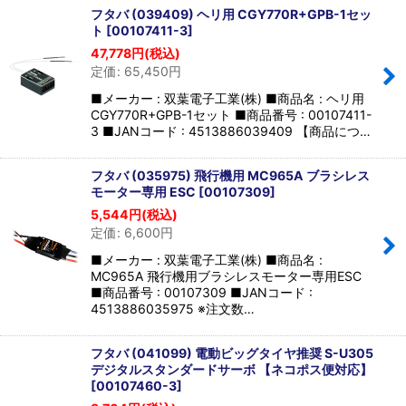
フタバ (039409) ヘリ用 CGY770R+GPB-1セッ
ト
[
00107411-3
]
47,778
円
(税込)
定価
:
65,450
円
■メーカー : 双葉電子工業(株) ■商品名 : ヘリ用
CGY770R+GPB-1セット ■商品番号 : 00107411-
3 ■JANコード : 4513886039409 【商品につ…
フタバ (035975) 飛行機用 MC965A ブラシレス
モーター専用 ESC
[
00107309
]
5,544
円
(税込)
定価
:
6,600
円
■メーカー : 双葉電子工業(株) ■商品名 :
MC965A 飛行機用ブラシレスモーター専用ESC
■商品番号 : 00107309 ■JANコード :
4513886035975 ※注文数…
フタバ (041099) 電動ビッグタイヤ推奨 S-U305
デジタルスタンダードサーボ 【ネコポス便対応】
[
00107460-3
]