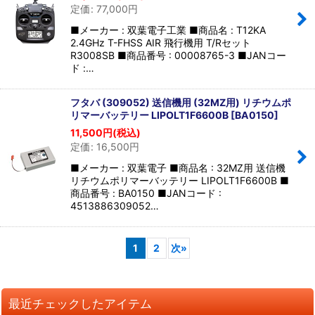
定価
:
77,000
円
■メーカー : 双葉電子工業 ■商品名 : T12KA
2.4GHz T-FHSS AIR 飛行機用 T/Rセット
R3008SB ■商品番号 : 00008765-3 ■JANコー
ド :…
フタバ (309052) 送信機用 (32MZ用) リチウムポ
リマーバッテリー LIPOLT1F6600B
[
BA0150
]
11,500
円
(税込)
定価
:
16,500
円
■メーカー : 双葉電子 ■商品名 : 32MZ用 送信機
リチウムポリマーバッテリー LIPOLT1F6600B ■
商品番号 : BA0150 ■JANコード :
4513886309052…
1
2
次
»
最近チェックしたアイテム