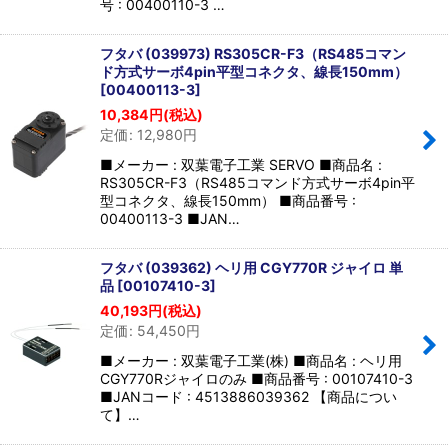
号 : 00400110-3 …
フタバ (039973) RS305CR-F3（RS485コマン
ド方式サーボ4pin平型コネクタ、線長150mm）
[
00400113-3
]
10,384
円
(税込)
定価
:
12,980
円
■メーカー : 双葉電子工業 SERVO ■商品名 :
RS305CR-F3（RS485コマンド方式サーボ4pin平
型コネクタ、線長150mm） ■商品番号 :
00400113-3 ■JAN…
フタバ (039362) ヘリ用 CGY770R ジャイロ 単
品
[
00107410-3
]
40,193
円
(税込)
定価
:
54,450
円
■メーカー : 双葉電子工業(株) ■商品名 : ヘリ用
CGY770Rジャイロのみ ■商品番号 : 00107410-3
■JANコード : 4513886039362 【商品につい
て】…