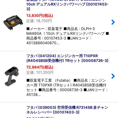
並び順
:
10ch デュアルRXリンクパワーハブ
[
00107453-
3
]
13,830
円
(税込)
絞り込む
定価
:
18,700
円
■メーカー : 双葉電子 ■商品名 : DLPH-3
MAX60A ！10ch デュアルRXリンクパワーハブ ■
商品番号 : 00107453-3 ■JANコード :
4513886040870…
フタバ (041204) エンジンカー用 T10PXR
(R404SBSB受信機付) TRセット
[
00008736-3
]
72,864
円
(税込)
定価
:
101,200
円
■双葉電子工業 （Futaba） ■商品名 : エンジン
カー用 T10PXR (TRセット) R404SBSB受信機付
セット ■商品番号 : 00008736-3 ■JANコード :
45138…
フタバ (039003) 空用受信機 R7314SB 多チャン
ネルレシーバー
[
00107403-3
]