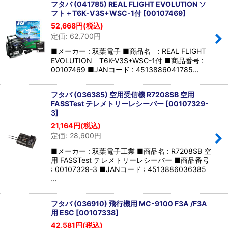
フタバ (041785) REAL FLIGHT EVOLUTION ソ
フト＋T6K-V3S+WSC-1付
[
00107469
]
52,668
円
(税込)
定価
:
62,700
円
■メーカー : 双葉電子 ■商品名 : REAL FLIGHT
EVOLUTION T6K-V3S+WSC-1付 ■商品番号 :
00107469 ■JANコード : 4513886041785…
フタバ (036385) 空用受信機 R7208SB 空用
FASSTest テレメトリーレシーバー
[
00107329-
3
]
21,164
円
(税込)
定価
:
28,600
円
■メーカー : 双葉電子工業 ■商品名 : R7208SB 空
用 FASSTest テレメトリーレシーバー ■商品番号
: 00107329-3 ■JANコード : 4513886036385
…
フタバ (036910) 飛行機用 MC-9100 F3A /F3A
用 ESC
[
00107338
]
42,581
円
(税込)