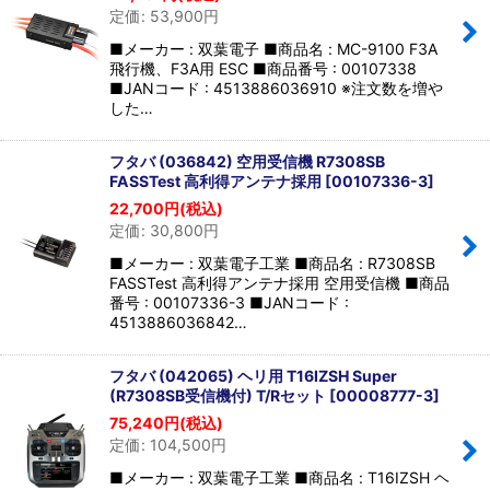
定価
:
53,900
円
■メーカー : 双葉電子 ■商品名 : MC-9100 F3A
飛行機、F3A用 ESC ■商品番号 : 00107338
■JANコード : 4513886036910 ※注文数を増や
した…
フタバ (036842) 空用受信機 R7308SB
FASSTest 高利得アンテナ採用
[
00107336-3
]
22,700
円
(税込)
定価
:
30,800
円
■メーカー : 双葉電子工業 ■商品名 : R7308SB
FASSTest 高利得アンテナ採用 空用受信機 ■商品
番号 : 00107336-3 ■JANコード :
4513886036842…
フタバ (042065) ヘリ用 T16IZSH Super
(R7308SB受信機付) T/Rセット
[
00008777-3
]
75,240
円
(税込)
定価
:
104,500
円
■メーカー : 双葉電子工業 ■商品名 : T16IZSH ヘ