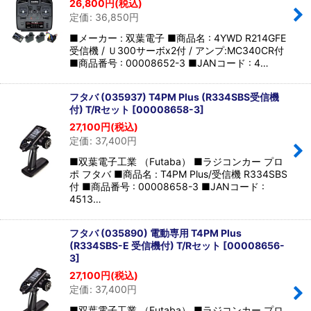
26,800
円
(税込)
定価
:
36,850
円
■メーカー : 双葉電子 ■商品名 : 4YWD R214GFE
受信機 / Ｕ300サーボx2付 / アンプ:MC340CR付
■商品番号 : 00008652-3 ■JANコード : 4…
フタバ (035937) T4PM Plus (R334SBS受信機
付) T/Rセット
[
00008658-3
]
27,100
円
(税込)
定価
:
37,400
円
■双葉電子工業 （Futaba） ■ラジコンカー プロ
ポ フタバ ■商品名 : T4PM Plus/受信機 R334SBS
付 ■商品番号 : 00008658-3 ■JANコード :
4513…
フタバ (035890) 電動専用 T4PM Plus
(R334SBS-E 受信機付) T/Rセット
[
00008656-
3
]
27,100
円
(税込)
定価
:
37,400
円
■双葉電子工業 （Futaba） ■ラジコンカー プロ