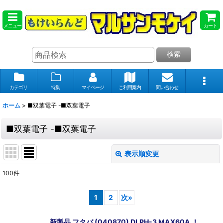
メニュー
カート
検索
カテゴリ
特集
マイページ
ご利用案内
問い合わせ
ホーム
>
■双葉電子 -■双葉電子
■双葉電子 -■双葉電子
表示順変更
閉じる
100
件
表示数
:
1
2
次
»
在庫あり
新製品 フタバ (040870) DLPH-3 MAX60A ！