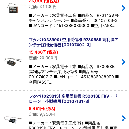
25,000
円
(税込)
定価
:
34,100
円
■メーカー : 双葉電子工業 ■商品名 : R7314SB 多
チャンネルレシーバー ■商品番号 : 00107403-3
■JANコード : 4513886039003 ■空用FASS…
フタバ (038990) 空用受信機 R7306SB 高利得ア
ンテナ採用受信機
[
00107402-3
]
15,466
円
(税込)
定価
:
20,900
円
■メーカー : 双葉電子工業 ■商品名 : R7306SB
高利得アンテナ採用受信機 ■商品番号 :
00107402-3 ■JANコード : 4513886038990 ■
空用FASST…
フ夕バ (029813) 空用受信機 R3001SB FRV・ド
ローン・小型機用
[
00107131-3
]
6,451
円
(税込)
定価
:
9,350
円
■メーカー : 双葉電子工業(株) ■商品名 :
R3001SB FRV・ドローン・小型機用 受信機 ■商