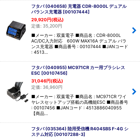
フタバ (040658) 充電器 CDR-8000L デュアル
バランス充電器
[
00107444
]
29,920
円
(税込)
定価
:
35,200
円
■メーカー : 双葉電子 ■商品名 : CDR-8000L
AC/DC入力対応 600W MAX16A デュアル バラ
ンス充電器 ■商品番号 : 00107444 ■JANコード
: 4513…
フタバ (040955) MC971CR カー用ブラシレス
ESC
[
00107456
]
31,046
円
(税込)
定価
:
36,960
円
■メーカー : 双葉電子 ■商品名 : MC971CR ワイ
ヤレスセットアップ搭載の高機能ESC ■商品番号
: 00107456 ■JANコード : 4513886040955
【商品…
フタバ (035364) 陸用受信機 R404SBS F-4G シ
ステム対応
[
00107288-3
]