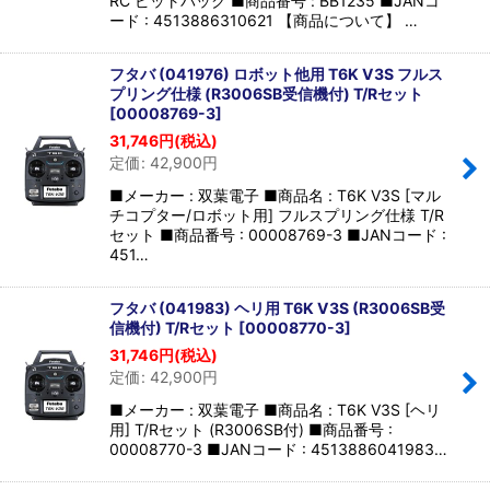
RC ピットバック ■商品番号 : BB1235 ■JANコ
ード : 4513886310621 【商品について】 …
フタバ (041976) ロボット他用 T6K V3S フルス
プリング仕様 (R3006SB受信機付) T/Rセット
[
00008769-3
]
31,746
円
(税込)
定価
:
42,900
円
■メーカー : 双葉電子 ■商品名 : T6K V3S [マル
チコプター/ロボット用] フルスプリング仕様 T/R
セット ■商品番号 : 00008769-3 ■JANコード :
451…
フタバ (041983) ヘリ用 T6K V3S (R3006SB受
信機付) T/Rセット
[
00008770-3
]
31,746
円
(税込)
定価
:
42,900
円
■メーカー : 双葉電子 ■商品名 : T6K V3S [ヘリ
用] T/Rセット (R3006SB付) ■商品番号 :
00008770-3 ■JANコード : 4513886041983…