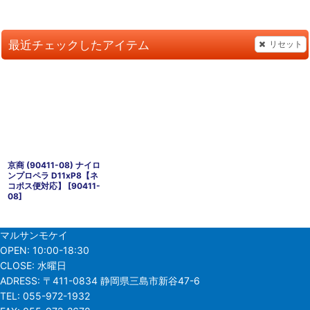
最近チェックしたアイテム
リセット
京商 (90411-08) ナイロ
ンプロペラ D11xP8【ネ
コポス便対応】
[
90411-
08
]
マルサンモケイ
OPEN:
10:00-18:30
CLOSE:
水曜日
ADRESS:
〒411-0834 静岡県三島市新谷47-6
TEL:
055-972-1932