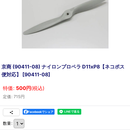
京商 (90411-08) ナイロンプロペラ D11xP8【ネコポス
便対応】
[
90411-08
]
特価
:
500
円
(税込)
定価
:
715
円
Facebookでシェア
数量
: