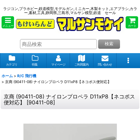
ラジコン,プラホビー,鉄道模型,モデルガン,ミニカー,木製キット,エアブラシ,カラ
ー,素材,工具,静岡県,三島市,マルサン模型,鉄道 セール
メニュー
カート
検索
カテゴリ
特集
マイページ
ご利用案内
問い合わせ
ホーム
>
R/C 飛行機
>
京商 (90411-08) ナイロンプロペラ D11xP8【ネコポス便対応】
京商 (90411-08) ナイロンプロペラ D11xP8【ネコポス
便対応】
[
90411-08
]