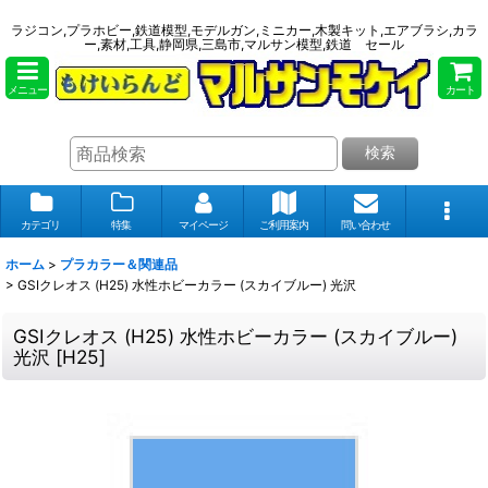
ラジコン,プラホビー,鉄道模型,モデルガン,ミニカー,木製キット,エアブラシ,カラ
ー,素材,工具,静岡県,三島市,マルサン模型,鉄道 セール
メニュー
カート
検索
カテゴリ
特集
マイページ
ご利用案内
問い合わせ
ホーム
>
プラカラー＆関連品
>
GSIクレオス (H25) 水性ホビーカラー (スカイブルー) 光沢
GSIクレオス (H25) 水性ホビーカラー (スカイブルー)
光沢
[
H25
]