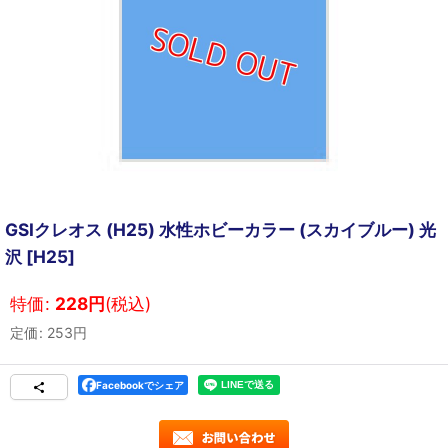
GSIクレオス (H25) 水性ホビーカラー (スカイブルー) 光
沢
[
H25
]
特価
:
228
円
(税込)
定価
:
253
円
Facebookでシェア