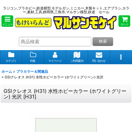
ラジコン,プラホビー,鉄道模型,モデルガン,ミニカー,木製キット,エアブラシ,カラ
ー,素材,工具,静岡県,三島市,マルサン模型,鉄道 セール
メニュー
カート
検索
カテゴリ
特集
マイページ
ご利用案内
問い合わせ
ホーム
>
プラカラー＆関連品
>
GSIクレオス (H31) 水性ホビーカラー (ホワイトグリーン) 光沢
GSIクレオス (H31) 水性ホビーカラー (ホワイトグリー
ン) 光沢
[
H31
]