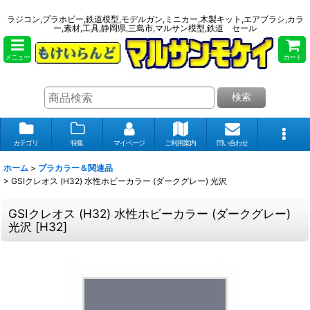
ラジコン,プラホビー,鉄道模型,モデルガン,ミニカー,木製キット,エアブラシ,カラ
ー,素材,工具,静岡県,三島市,マルサン模型,鉄道 セール
メニュー
カート
検索
カテゴリ
特集
マイページ
ご利用案内
問い合わせ
ホーム
>
プラカラー＆関連品
>
GSIクレオス (H32) 水性ホビーカラー (ダークグレー) 光沢
GSIクレオス (H32) 水性ホビーカラー (ダークグレー)
光沢
[
H32
]