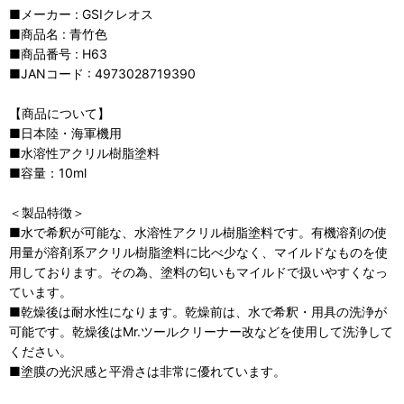
■メーカー : GSIクレオス
■商品名 : 青竹色
■商品番号 : H63
■JANコード : 4973028719390
【商品について】
■日本陸・海軍機用
■水溶性アクリル樹脂塗料
■容量：10ml
＜製品特徴＞
■水で希釈が可能な、水溶性アクリル樹脂塗料です。有機溶剤の使
用量が溶剤系アクリル樹脂塗料に比べ少なく、マイルドなものを使
用しております。その為、塗料の匂いもマイルドで扱いやすくなっ
ています。
■乾燥後は耐水性になります。乾燥前は、水で希釈・用具の洗浄が
可能です。乾燥後はMr.ツールクリーナー改などを使用して洗浄して
ください。
■塗膜の光沢感と平滑さは非常に優れています。