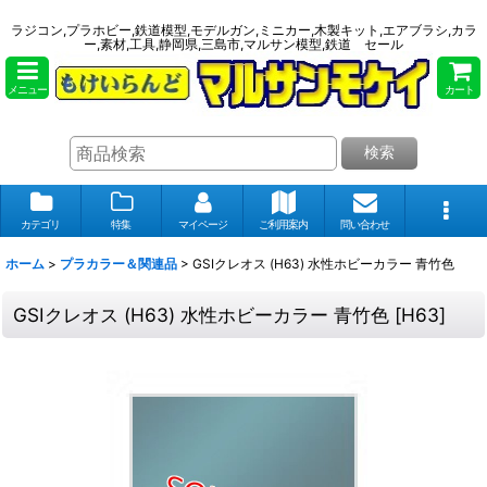
ラジコン,プラホビー,鉄道模型,モデルガン,ミニカー,木製キット,エアブラシ,カラ
ー,素材,工具,静岡県,三島市,マルサン模型,鉄道 セール
メニュー
カート
検索
カテゴリ
特集
マイページ
ご利用案内
問い合わせ
ホーム
>
プラカラー＆関連品
>
GSIクレオス (H63) 水性ホビーカラー 青竹色
GSIクレオス (H63) 水性ホビーカラー 青竹色
[
H63
]