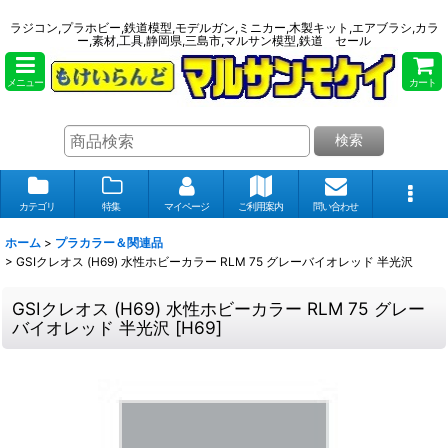
ラジコン,プラホビー,鉄道模型,モデルガン,ミニカー,木製キット,エアブラシ,カラ
ー,素材,工具,静岡県,三島市,マルサン模型,鉄道 セール
メニュー
カート
検索
カテゴリ
特集
マイページ
ご利用案内
問い合わせ
ホーム
>
プラカラー＆関連品
>
GSIクレオス (H69) 水性ホビーカラー RLM 75 グレーバイオレッド 半光沢
GSIクレオス (H69) 水性ホビーカラー RLM 75 グレー
バイオレッド 半光沢
[
H69
]