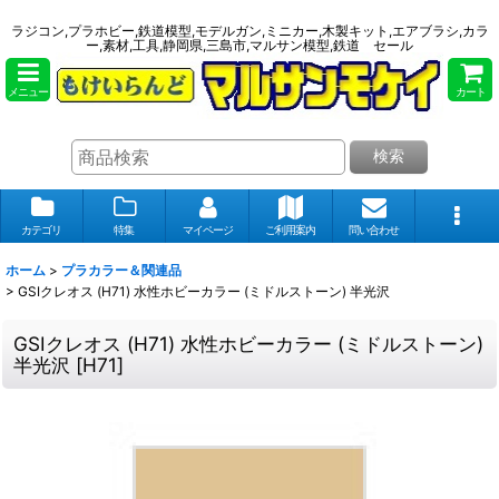
ラジコン,プラホビー,鉄道模型,モデルガン,ミニカー,木製キット,エアブラシ,カラ
ー,素材,工具,静岡県,三島市,マルサン模型,鉄道 セール
メニュー
カート
検索
カテゴリ
特集
マイページ
ご利用案内
問い合わせ
ホーム
>
プラカラー＆関連品
>
GSIクレオス (H71) 水性ホビーカラー (ミドルストーン) 半光沢
GSIクレオス (H71) 水性ホビーカラー (ミドルストーン)
半光沢
[
H71
]