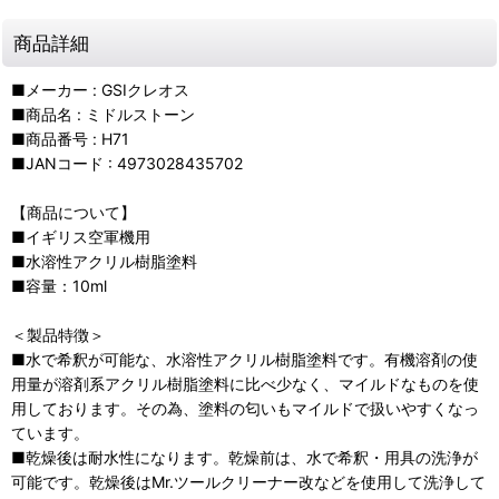
商品詳細
■メーカー : GSIクレオス
■商品名 : ミドルストーン
■商品番号 : H71
■JANコード : 4973028435702
【商品について】
■イギリス空軍機用
■水溶性アクリル樹脂塗料
■容量：10ml
＜製品特徴＞
■水で希釈が可能な、水溶性アクリル樹脂塗料です。有機溶剤の使
用量が溶剤系アクリル樹脂塗料に比べ少なく、マイルドなものを使
用しております。その為、塗料の匂いもマイルドで扱いやすくなっ
ています。
■乾燥後は耐水性になります。乾燥前は、水で希釈・用具の洗浄が
可能です。乾燥後はMr.ツールクリーナー改などを使用して洗浄して