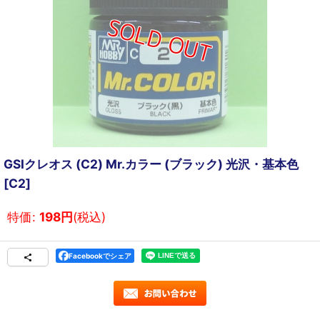
GSIクレオス (C2) Mr.カラー (ブラック) 光沢・基本色
[
C2
]
特価
:
198
円
(税込)
Facebookでシェア