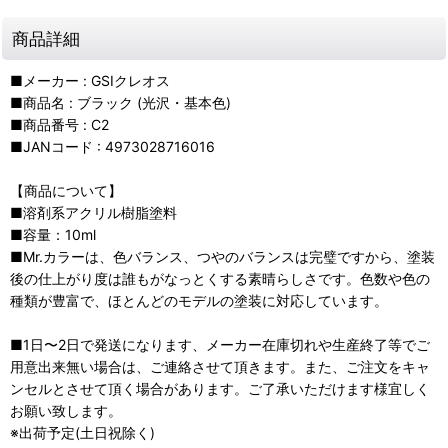
商品詳細
■メーカー : GSIクレオス
■商品名 : ブラック (光沢・基本色)
■商品番号 : C2
■JANコード : 4973028716016
【商品について】
■溶剤系アクリル樹脂塗料
■容量：10ml
■Mr.カラーは、色バランス、つやのバランスは完璧ですから、塗装
後の仕上がり度は誰もがなっとくする素晴らしさです。色数や色の
種類が豊富で、ほとんどのモデルの塗装に対応しています。
■1日〜2日で発送になります、メーカー在庫切れや生産終了等でご
用意出来無い場合は、ご連絡させて頂きます。また、ご注文をキャ
ンセルとさせて頂く場合があります。ご了承いただけます様宜しく
お願い致します。
※出荷予定(土日祝除く)