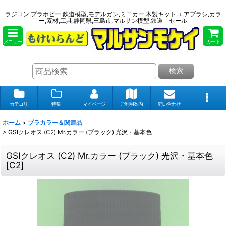
ラジコン,プラホビー,鉄道模型,モデルガン,ミニカー,木製キット,エアブラシ,カラ
ー,素材,工具,静岡県,三島市,マルサン模型,鉄道 セール
メニュー
カート
検索
カテゴリ
特集
マイページ
ご利用案内
問い合わせ
ホーム
>
プラカラー＆関連品
>
GSIクレオス (C2) Mr.カラー (ブラック) 光沢・基本色
GSIクレオス (C2) Mr.カラー (ブラック) 光沢・基本色
[
C2
]