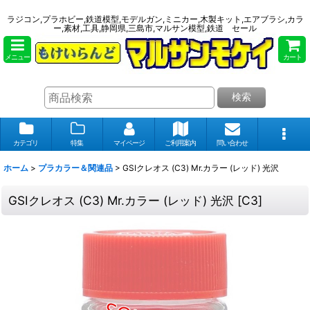
ラジコン,プラホビー,鉄道模型,モデルガン,ミニカー,木製キット,エアブラシ,カラ
ー,素材,工具,静岡県,三島市,マルサン模型,鉄道 セール
メニュー
カート
検索
カテゴリ
特集
マイページ
ご利用案内
問い合わせ
ホーム
>
プラカラー＆関連品
>
GSIクレオス (C3) Mr.カラー (レッド) 光沢
GSIクレオス (C3) Mr.カラー (レッド) 光沢
[
C3
]