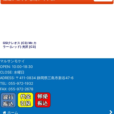
GSIクレオス (C3) Mr.カ
ラー (レッド) 光沢
[
C3
]
マルサンモケイ
OPEN:
10:00-18:30
CLOSE:
水曜日
ADRESS:
〒411-0834 静岡県三島市新谷47-6
TEL:
055-972-1932
FAX:
055-972-2678
ホーム