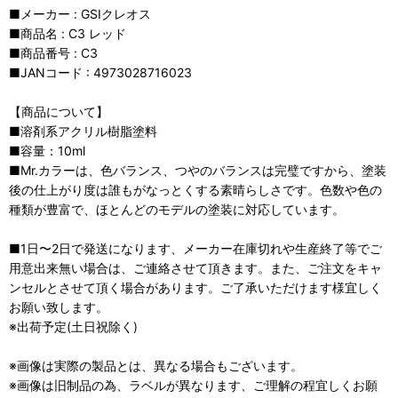
■メーカー : GSIクレオス
■商品名 : C3 レッド
■商品番号 : C3
■JANコード : 4973028716023
【商品について】
■溶剤系アクリル樹脂塗料
■容量：10ml
■Mr.カラーは、色バランス、つやのバランスは完璧ですから、塗装
後の仕上がり度は誰もがなっとくする素晴らしさです。色数や色の
種類が豊富で、ほとんどのモデルの塗装に対応しています。
■1日〜2日で発送になります、メーカー在庫切れや生産終了等でご
用意出来無い場合は、ご連絡させて頂きます。また、ご注文をキャ
ンセルとさせて頂く場合があります。ご了承いただけます様宜しく
お願い致します。
※出荷予定(土日祝除く)
※画像は実際の製品とは、異なる場合もございます。
※画像は旧制品の為、ラベルが異なります、ご理解の程宜しくお願