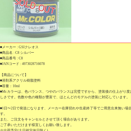
■メーカー : GSIクレオス
■商品名 : C8 シルバー
■商品番号 : C8
■JANコード : 4973028716078
【商品について】
■溶剤系アクリル樹脂塗料
■容量：10ml
■Mr.カラーは、色バランス、つやのバランスは完璧ですから、塗装後の仕上がり
しさです。色数や色の種類が豊富で、ほとんどのモデルの塗装に対応しています。
■1日〜2日で発送になります、メーカー在庫切れや生産終了等でご用意出来無い場
す。
また、ご注文をキャンセルとさせて頂く場合があります。
ご了承いただけます様宜しくお願い致します。
※出荷予定(土日祝定休日除く)