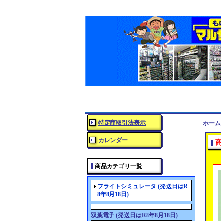
特定商取引法表示
ホーム
カレンダー
商品カテゴリ一覧
フライトシミュレータ (発送日はR
8年8月18日)
双葉電子 (発送日はR8年8月18日)