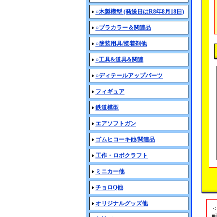
○木製模型 (発送日はR8年8月18日)
○プラカラー＆関連品
○塗装用具/接着剤他
○工具&道具&関連
○ディテールアップパーツ
フィギュア
鉄道模型
エアソフトガン
ゴムヒコーキ他/関連品
工作・ロボクラフト
ミニカー他
チョロQ他
オリジナルグッズ他