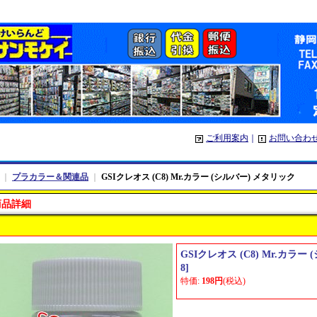
ご利用案内
｜
お問い合わ
｜
プラカラー＆関連品
｜
GSIクレオス (C8) Mr.カラー (シルバー) メタリック
商品詳細
GSIクレオス (C8) Mr.カラ
8
]
特価
:
198円
(税込)