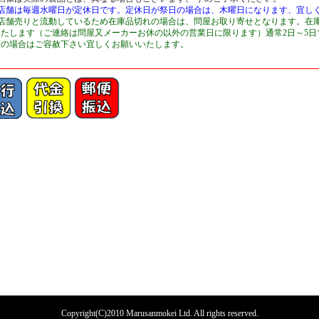
■店舗は毎週水曜日が定休日です。定休日が祭日の場合は、木曜日になります、宜し
■店舗売りと流動しているため在庫品切れの場合は、問屋お取り寄せとなります。在
いたします（ご連絡は問屋又メーカーお休の以外の営業日に限ります）通常2日～5
切の場合はご容赦下さい宜しくお願いいたします。
Copyright(C)2010 Marusanmokei Ltd. All rights reserved.