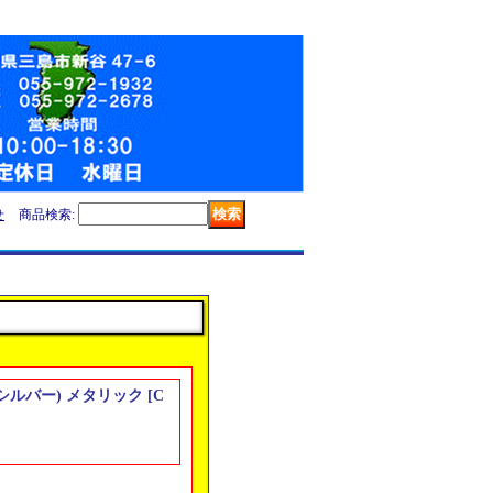
せ
商品検索
:
ー (シルバー) メタリック
[
C