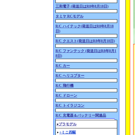
三和電子 (発送日はR8年8月18日)
タミヤ RCモデル
R/C ハイテック(発送日はR8年8月18
日)
R/C クエスト(発送日はR8年8月18日)
R/C ファンテック (発送日はR8年8月1
8日)
R/C カー
R/C ヘリコプター
R/C 飛行機
R/C ドローン
R/C トイラジコン
R/C 充電器＆バッテリー関連品
○プラモデル
○ミニ四駆