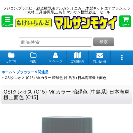
ラジコン,プラホビー,鉄道模型,モデルガン,ミニカー,木製キット,エアブラシ,カラ
ー,素材,工具,静岡県,三島市,マルサン模型,鉄道 セール
メニュー
カート
検索
カテゴリ
特集
マイページ
ご利用案内
問い合わせ
ホーム
>
プラカラー＆関連品
>
GSIクレオス (C15) Mr.カラー 暗緑色 (中島系) 日本海軍機上面色
GSIクレオス (C15) Mr.カラー 暗緑色 (中島系) 日本海軍
機上面色
[
C15
]