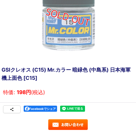
GSIクレオス (C15) Mr.カラー 暗緑色 (中島系) 日本海軍
機上面色
[
C15
]
特価
:
198
円
(税込)
Facebookでシェア