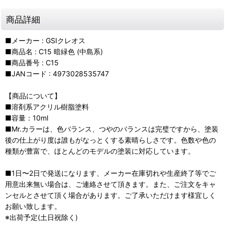
商品詳細
■メーカー : GSIクレオス
■商品名 : C15 暗緑色 (中島系)
■商品番号 : C15
■JANコード : 4973028535747
【商品について】
■溶剤系アクリル樹脂塗料
■容量：10ml
■Mr.カラーは、色バランス、つやのバランスは完璧ですから、塗装
後の仕上がり度は誰もがなっとくする素晴らしさです。色数や色の
種類が豊富で、ほとんどのモデルの塗装に対応しています。
■1日〜2日で発送になります、メーカー在庫切れや生産終了等でご
用意出来無い場合は、ご連絡させて頂きます。また、ご注文をキャ
ンセルとさせて頂く場合があります。ご了承いただけます様宜しく
お願い致します。
※出荷予定(土日祝除く)