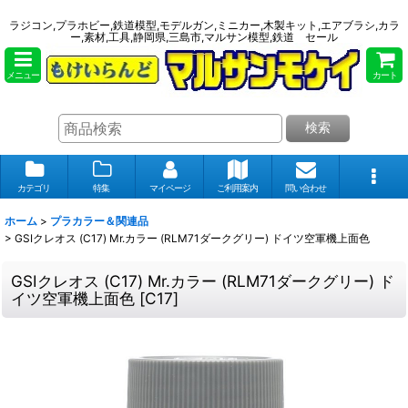
ラジコン,プラホビー,鉄道模型,モデルガン,ミニカー,木製キット,エアブラシ,カラ
ー,素材,工具,静岡県,三島市,マルサン模型,鉄道 セール
メニュー
カート
検索
カテゴリ
特集
マイページ
ご利用案内
問い合わせ
ホーム
>
プラカラー＆関連品
>
GSIクレオス (C17) Mr.カラー (RLM71ダークグリー) ドイツ空軍機上面色
GSIクレオス (C17) Mr.カラー (RLM71ダークグリー) ド
イツ空軍機上面色
[
C17
]