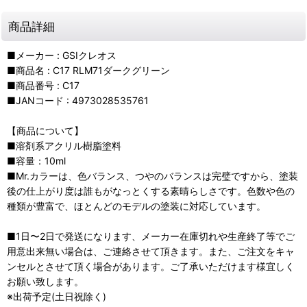
商品詳細
■メーカー : GSIクレオス
■商品名 : C17 RLM71ダークグリーン
■商品番号 : C17
■JANコード : 4973028535761
【商品について】
■溶剤系アクリル樹脂塗料
■容量：10ml
■Mr.カラーは、色バランス、つやのバランスは完璧ですから、塗装
後の仕上がり度は誰もがなっとくする素晴らしさです。色数や色の
種類が豊富で、ほとんどのモデルの塗装に対応しています。
■1日〜2日で発送になります、メーカー在庫切れや生産終了等でご
用意出来無い場合は、ご連絡させて頂きます。また、ご注文をキャ
ンセルとさせて頂く場合があります。ご了承いただけます様宜しく
お願い致します。
※出荷予定(土日祝除く)