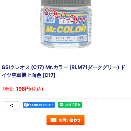
GSIクレオス (C17) Mr.カラー (RLM71ダークグリー) ド
イツ空軍機上面色
[
C17
]
特価
:
198
円
(税込)
Facebookでシェア