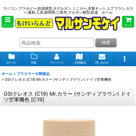
ラジコン,プラホビー,鉄道模型,モデルガン,ミニカー,木製キット,エアブラシ,カラ
ー,素材,工具,静岡県,三島市,マルサン模型,鉄道 セール
メニュー
カート
検索
カテゴリ
特集
マイページ
ご利用案内
問い合わせ
ホーム
>
プラカラー＆関連品
>
GSIクレオス (C19) Mr.カラー (サンディブラウン) ドイツ空軍機色
GSIクレオス (C19) Mr.カラー (サンディブラウン) ドイ
ツ空軍機色
[
C19
]