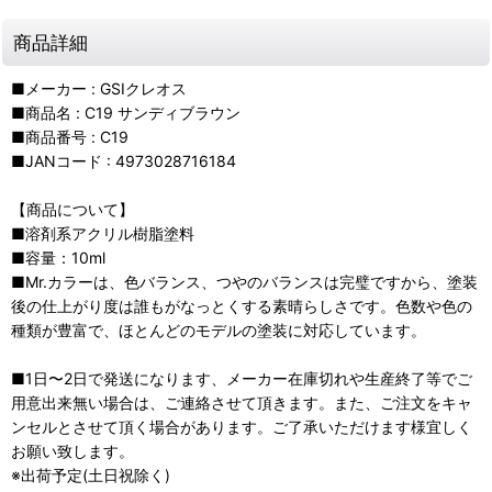
商品詳細
■メーカー : GSIクレオス
■商品名 : C19 サンディブラウン
■商品番号 : C19
■JANコード : 4973028716184
【商品について】
■溶剤系アクリル樹脂塗料
■容量：10ml
■Mr.カラーは、色バランス、つやのバランスは完璧ですから、塗装
後の仕上がり度は誰もがなっとくする素晴らしさです。色数や色の
種類が豊富で、ほとんどのモデルの塗装に対応しています。
■1日〜2日で発送になります、メーカー在庫切れや生産終了等でご
用意出来無い場合は、ご連絡させて頂きます。また、ご注文をキャ
ンセルとさせて頂く場合があります。ご了承いただけます様宜しく
お願い致します。
※出荷予定(土日祝除く)