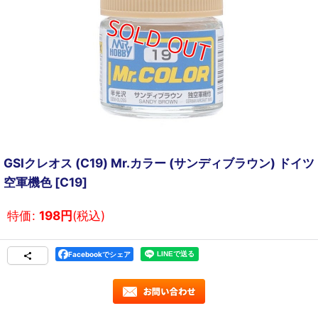
GSIクレオス (C19) Mr.カラー (サンディブラウン) ドイツ
空軍機色
[
C19
]
特価
:
198
円
(税込)
Facebookでシェア