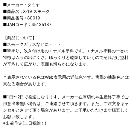
■メーカー : タミヤ
■商品名 : X-19 スモーク
■商品番号 : 80019
■JANコード : 45135187
【商品について】
■スモークガラスなどに・・・
■筆塗り、吹き付け用のエナメル塗料です。エナメル塗料の一番の
特徴はムラの出にくさ。ゆっくりと乾燥していくのでそれだけ塗料
が平均して広がり、表面も滑らかになります。
＊表示されている色はWeb表示用の近似色です。実際の塗装色とは
異なる場合があります。
■1日〜2日で発送になります、メーカー在庫切れや生産終了等でご
用意出来無い場合は、ご連絡させて頂きます。また、ご注文をキャ
ンセルとさせて頂く場合があります。ご了承いただけます様宜しく
お願い致します。
※出荷予定(土日祝除く)