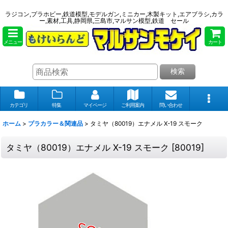
ラジコン,プラホビー,鉄道模型,モデルガン,ミニカー,木製キット,エアブラシ,カラ
ー,素材,工具,静岡県,三島市,マルサン模型,鉄道 セール
メニュー
カート
検索
カテゴリ
特集
マイページ
ご利用案内
問い合わせ
ホーム
>
プラカラー＆関連品
>
タミヤ（80019）エナメル X-19 スモーク
タミヤ（80019）エナメル X-19 スモーク
[
80019
]