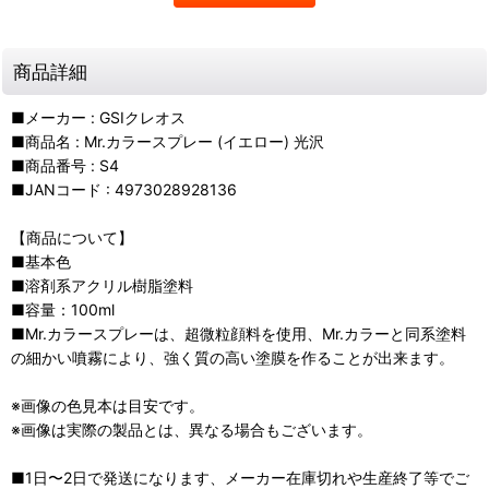
商品詳細
■メーカー : GSIクレオス
■商品名 : Mr.カラースプレー (イエロー) 光沢
■商品番号 : S4
■JANコード : 4973028928136
【商品について】
■基本色
■溶剤系アクリル樹脂塗料
■容量：100ml
■Mr.カラースプレーは、超微粒顔料を使用、Mr.カラーと同系塗料
の細かい噴霧により、強く質の高い塗膜を作ることが出来ます。
※画像の色見本は目安です。
※画像は実際の製品とは、異なる場合もございます。
■1日〜2日で発送になります、メーカー在庫切れや生産終了等でご