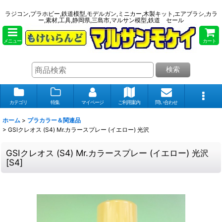
ラジコン,プラホビー,鉄道模型,モデルガン,ミニカー,木製キット,エアブラシ,カラ
ー,素材,工具,静岡県,三島市,マルサン模型,鉄道 セール
メニュー
カート
検索
カテゴリ
特集
マイページ
ご利用案内
問い合わせ
ホーム
>
プラカラー＆関連品
>
GSIクレオス (S4) Mr.カラースプレー (イエロー) 光沢
GSIクレオス (S4) Mr.カラースプレー (イエロー) 光沢
[
S4
]