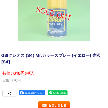
GSIクレオス (S4) Mr.カラースプレー (イエロー) 光沢
[
S4
]
特価
:
616
円
(税込)
定価
:
770
円
Facebookでシェア