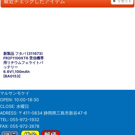
最近チェックしたアイテム
リセット
新製品 フタバ (311673)
FR2F1100XT6 受信機専
用リチウムフェライトバ
ッテリー
6.6V1,100mAh
[
BA0153
]
マルサンモケイ
OPEN:
10:00-18:30
CLOSE:
水曜日
ADRESS:
〒411-0834 静岡県三島市新谷47-6
TEL:
055-972-1932
FAX:
055-972-2678