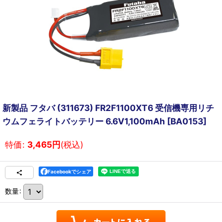
新製品 フタバ (311673) FR2F1100XT6 受信機専用リチ
ウムフェライトバッテリー 6.6V1,100mAh
[
BA0153
]
特価
:
3,465
円
(税込)
Facebookでシェア
数量
: