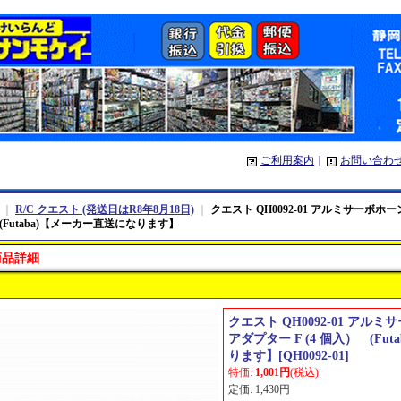
ご利用案内
｜
お問い合わ
｜
R/C クエスト (発送日はR8年8月18日)
｜
クエスト QH0092-01 アルミサーボホ
(Futaba)【メーカー直送になります】
商品詳細
クエスト QH0092-01 ア
アダプター F (4 個入） (Fu
ります】
[
QH0092-01
]
特価
:
1,001円
(税込)
定価
:
1,430円