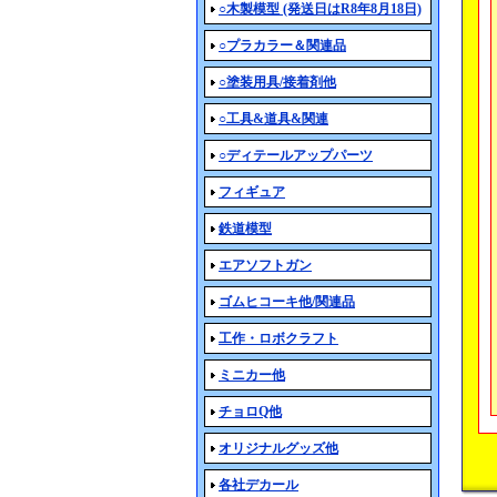
○木製模型 (発送日はR8年8月18日)
○プラカラー＆関連品
○塗装用具/接着剤他
○工具&道具&関連
○ディテールアップパーツ
フィギュア
鉄道模型
エアソフトガン
ゴムヒコーキ他/関連品
工作・ロボクラフト
ミニカー他
チョロQ他
オリジナルグッズ他
各社デカール