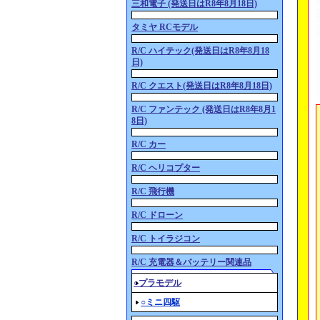
三和電子 (発送日はR8年8月18日)
タミヤ RCモデル
R/C ハイテック(発送日はR8年8月18
日)
R/C クエスト(発送日はR8年8月18日)
R/C ファンテック (発送日はR8年8月1
8日)
R/C カー
R/C ヘリコプター
R/C 飛行機
R/C ドローン
R/C トイラジコン
R/C 充電器＆バッテリー関連品
○プラモデル
○ミニ四駆