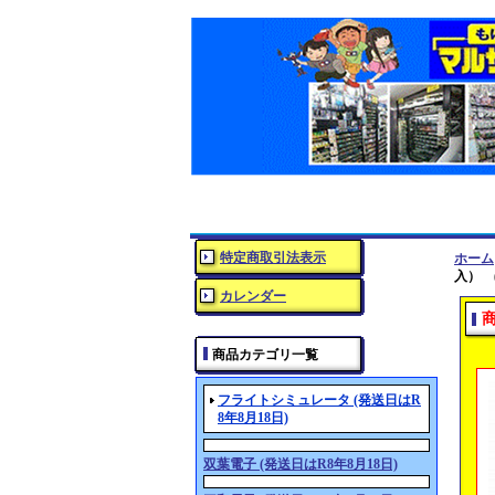
特定商取引法表示
ホーム
入） 
カレンダー
商品カテゴリ一覧
フライトシミュレータ (発送日はR
8年8月18日)
双葉電子 (発送日はR8年8月18日)