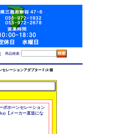
せ
商品検索
:
ーンセレーションアダプター F (4 個
ルミサーボホーンセレーション
taba)【メーカー直送にな