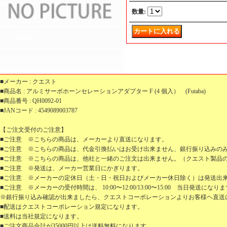
数量
:
■メーカー : クエスト
■商品名 : アルミサーボホーンセレーションアダプター F (4 個入） (Futaba)
■商品番号 : QH0092-01
■JANコード : 4549089003787
【ご注文受付のご注意】
■ご注意 ※こちらの商品は、メーカーより直送になります。
■ご注意 ※こちらの商品は、代金引換払いはお受け出来ません、銀行振り込みの
■ご注意 ※こちらの商品は、他社と一緒のご注文は出来ません。（クエスト製品
■ご注意 ※発送は、メーカー営業日にかぎります。
■ご注意 ※メーカーの定休日（土・日・祝日およびメーカー休日除く）は発送出
■ご注意 ※メーカーの受付時間は、 10:00〜12:00/13:00〜15:00 当日発送になり
※銀行振り込み確認が出来ましたら、クエストコーポレーションよりお客様ヘ直送
■配送はクエストコーポレーション規定になります。
■送料は当社規定になります。
■ご注文商品合計が35000円以上は送料無料になります。