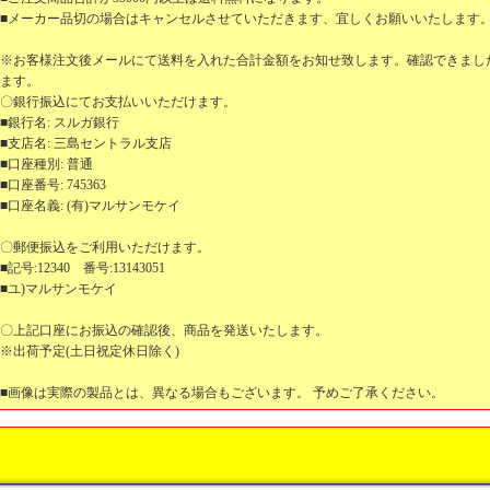
■メーカー品切の場合はキャンセルさせていただきます、宜しくお願いいたします
※お客様注文後メールにて送料を入れた合計金額をお知せ致します。確認できまし
ます。
〇銀行振込にてお支払いいただけます。
■銀行名: スルガ銀行
■支店名: 三島セントラル支店
■口座種別: 普通
■口座番号: 745363
■口座名義: (有)マルサンモケイ
〇郵便振込をご利用いただけます。
■記号:12340 番号:13143051
■ユ)マルサンモケイ
〇上記口座にお振込の確認後、商品を発送いたします。
※出荷予定(土日祝定休日除く)
■画像は実際の製品とは、異なる場合もございます。 予めご了承ください。