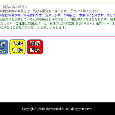
＜ご購入の際の注意＞
■画像は実際の製品とは、異なる場合もございます。 予めご了承ください。
■店舗は毎週水曜日が定休日です。定休日が祭日の場合は、木曜日になります、宜し
■店舗売りと流動しているため在庫品切れの場合は、問屋お取り寄せとなります。在
いたします（ご連絡は問屋又メーカーお休の以外の営業日に限ります）通常2日～5
切の場合はご容赦下さい宜しくお願いいたします。
Copyright(C)2010 Marusanmokei Ltd. All rights reserved.