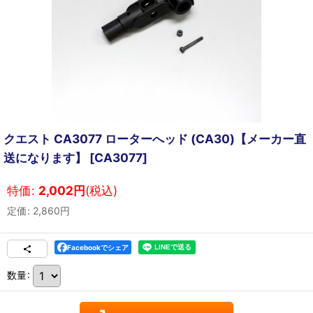
クエスト CA3077 ローターへッド (CA30)【メーカー直
送になります】
[
CA3077
]
特価
:
2,002
円
(税込)
定価
:
2,860
円
Facebookでシェア
数量
: