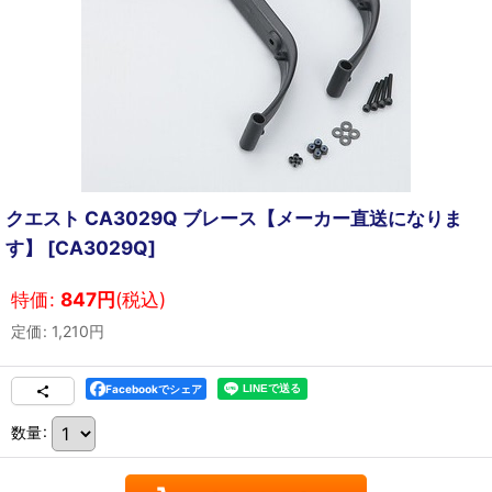
クエスト CA3029Q ブレース【メーカー直送になりま
す】
[
CA3029Q
]
特価
:
847
円
(税込)
定価
:
1,210
円
Facebookでシェア
数量
: