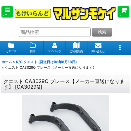
メニュー
カート
検索
カテゴリ
特集
マイページ
ご利用案内
問い合わせ
ホーム
>
R/C クエスト (発送日はR8年8月18日)
>
クエスト CA3029Q ブレース【メーカー直送になります】
クエスト CA3029Q ブレース【メーカー直送になりま
す】
[
CA3029Q
]