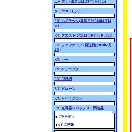
三和電子 (発送日はR8年8月18日)
タミヤ RCモデル
R/C ハイテック(発送日はR8年8月18
日)
R/C クエスト(発送日はR8年8月18日)
R/C ファンテック (発送日はR8年8月1
8日)
R/C カー
R/C ヘリコプター
R/C 飛行機
R/C ドローン
R/C トイラジコン
R/C 充電器＆バッテリー関連品
○プラモデル
○ミニ四駆