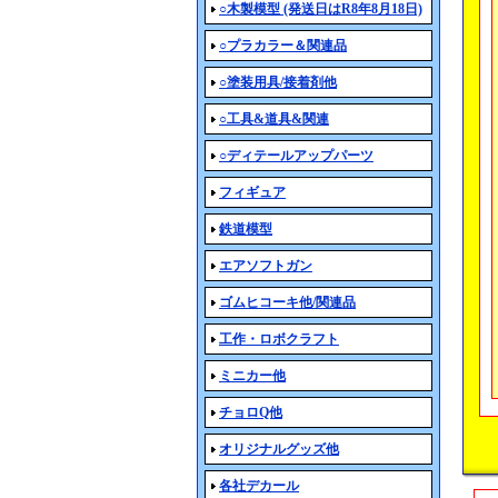
○木製模型 (発送日はR8年8月18日)
○プラカラー＆関連品
○塗装用具/接着剤他
○工具&道具&関連
○ディテールアップパーツ
フィギュア
鉄道模型
エアソフトガン
ゴムヒコーキ他/関連品
工作・ロボクラフト
ミニカー他
チョロQ他
オリジナルグッズ他
各社デカール