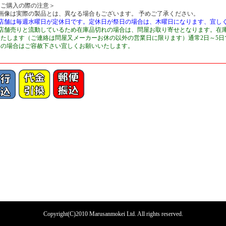
＜ご購入の際の注意＞
■画像は実際の製品とは、異なる場合もございます。 予めご了承ください。
■店舗は毎週水曜日が定休日です。定休日が祭日の場合は、木曜日になります、宜し
■店舗売りと流動しているため在庫品切れの場合は、問屋お取り寄せとなります。在
いたします（ご連絡は問屋又メーカーお休の以外の営業日に限ります）通常2日～5
切の場合はご容赦下さい宜しくお願いいたします。
Copyright(C)2010 Marusanmokei Ltd. All rights reserved.