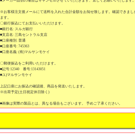
■メーカー品切の場合はキャンセルさせていただきます、宜しくお願いいたします
※お客様注文後メールにて送料を入れた合計金額をお知せ致します。確認できまし
ます。
〇銀行振込にてお支払いいただけます。
■銀行名: スルガ銀行
■支店名: 三島セントラル支店
■口座種別: 普通
■口座番号: 745363
■口座名義: (有)マルサンモケイ
〇郵便振込をご利用いただけます。
■記号:12340 番号:13143051
■ユ)マルサンモケイ
上記口座にお振込の確認後、商品を発送いたします。
※出荷予定(土日祝定休日除く)
■画像は実際の製品とは、異なる場合もございます。 予めご了承ください。