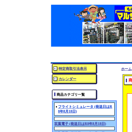
特定商取引法表示
ホーム
カレンダー
商品カテゴリ一覧
フライトシミュレータ (発送日はR
8年8月18日)
双葉電子 (発送日はR8年8月18日)