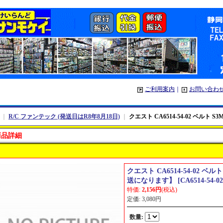
ご利用案内
｜
お問い合わ
｜
R/C ファンテック (発送日はR8年8月18日)
｜
クエスト CA6514-54-02 ベルト
商品詳細
クエスト CA6514-54-02 ベル
送になります】
[
CA6514-54-02
特価
:
2,156円
(税込)
定価
:
3,080円
数量
: