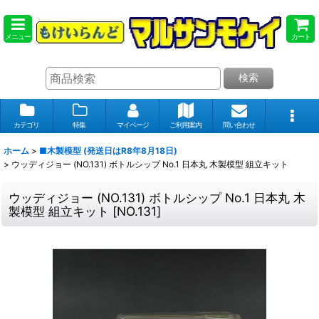
メニュー
カート
検索
カテゴリ
特集
マイページ
ご利用案内
問い合わせ
ホーム
>
■木製模型 (発送日はR8年8月18日)
>
ウッディジョー (NO.131) ボトルシップ No.1 日本丸 木製模型 組立キット
ウッディジョー (NO.131) ボトルシップ No.1 日本丸 木
製模型 組立キット
[
NO.131
]