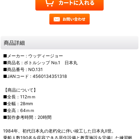
商品詳細
■メーカー : ウッディージョー
■商品名 : ボトルシップ No.1 日本丸
■商品番号 : NO.131
■JANコード : 4560134351318
【商品について】
■全長：112ｍｍ
■全幅：28mm
■全高：64ｍｍ
■製作参考時間：20時間
1984年、初代日本丸の老朽化に伴い竣工した日本丸II世。
乗船人数190名を収容できる居住設備と教育施設を完備した練習帆