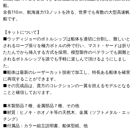
船。
全長110ｍ、航海速力13ノットを誇る、世界でも有数の大型高速帆
船です。
【キットについて】
■ウッディジョーのボトルシップは船体を適切に分割し、難しいと
されるロープ張りを極力ボトルの外で行い、マスト・ヤードは折り
たたんでから挿入する方式を採用。模型製作のベテランでも困難と
されるボトルシップを誰でも手軽に楽しんで頂けるようにしまし
た。
■船体は最新のレーザーカット技術で加工し、特長ある船体を確実
に再現することができます。
■その完成品は、貴方のコレクションの一翼を担えるモデルとなる
ことと確信しております。
■木製部品７種、金属部品７種、その他
■材質：ヒノキ・ホオノキ等の天然木、金属（ソフトメタル・エッ
チング）
■付属品：カラー組立説明書、船体型紙、他