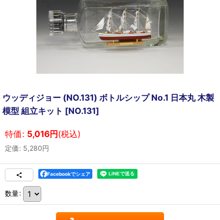
ウッディジョー (NO.131) ボトルシップ No.1 日本丸 木製
模型 組立キット
[
NO.131
]
特価
:
5,016
円
(税込)
定価
:
5,280
円
Facebookでシェア
数量
: