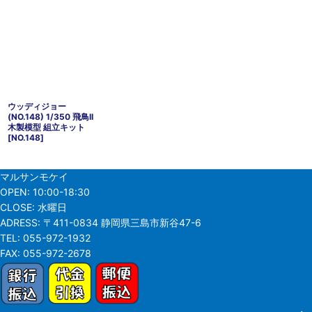
ウッディジョー
(NO.148) 1/350 飛鳥II
木製模型 組立キット
[
NO.148
]
マルサンモケイ
OPEN:
10:00-18:30
CLOSE:
水曜日
ADRESS:
〒411-0834 静岡県三島市新谷47-6
TEL:
055-972-1932
FAX:
055-972-2678