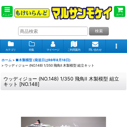
メニュー
カート
検索
カテゴリ
特集
マイページ
ご利用案内
問い合わせ
ホーム
>
■木製模型 (発送日はR8年8月18日)
>
ウッディジョー (NO.148) 1/350 飛鳥II 木製模型 組立キット
ウッディジョー (NO.148) 1/350 飛鳥II 木製模型 組立
キット
[
NO.148
]