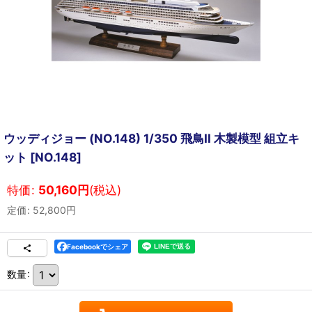
ウッディジョー (NO.148) 1/350 飛鳥II 木製模型 組立キ
ット
[
NO.148
]
特価
:
50,160
円
(税込)
定価
:
52,800
円
Facebookでシェア
数量
: