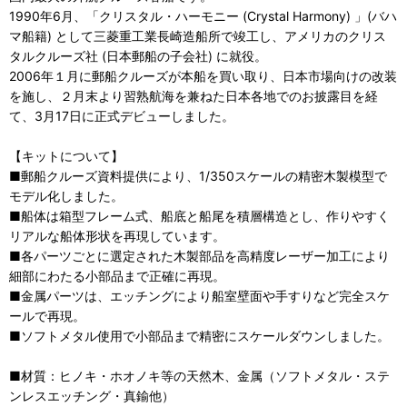
1990年6月、「クリスタル・ハーモニー (Crystal Harmony) 」(バハ
マ船籍) として三菱重工業長崎造船所で竣工し、アメリカのクリス
タルクルーズ社 (日本郵船の子会社) に就役。
2006年１月に郵船クルーズが本船を買い取り、日本市場向けの改装
を施し、２月末より習熟航海を兼ねた日本各地でのお披露目を経
て、3月17日に正式デビューしました。
【キットについて】
■郵船クルーズ資料提供により、1/350スケールの精密木製模型で
モデル化しました。
■船体は箱型フレーム式、船底と船尾を積層構造とし、作りやすく
リアルな船体形状を再現しています。
■各パーツごとに選定された木製部品を高精度レーザー加工により
細部にわたる小部品まで正確に再現。
■金属パーツは、エッチングにより船室壁面や手すりなど完全スケ
ールで再現。
■ソフトメタル使用で小部品まで精密にスケールダウンしました。
■材質：ヒノキ・ホオノキ等の天然木、金属（ソフトメタル・ステ
ンレスエッチング・真鍮他）