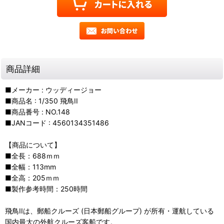
商品詳細
■メーカー : ウッディージョー
■商品名 : 1/350 飛鳥II
■商品番号 : NO.148
■JANコード : 4560134351486
【商品について】
■全長：688ｍｍ
■全幅：113mm
■全高：205ｍｍ
■製作参考時間：250時間
飛鳥IIは、郵船クルーズ (日本郵船グループ) が所有・運航している
国内最大の外航クルーズ客船です。