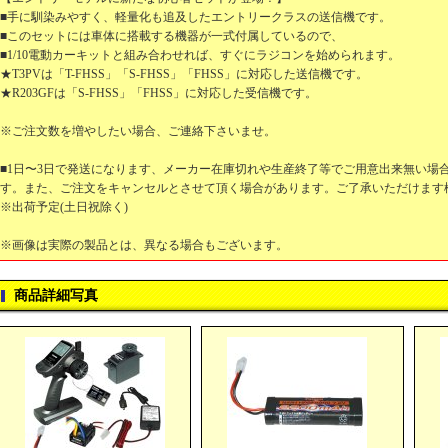
■手に馴染みやすく、軽量化も追及したエントリークラスの送信機です。
■このセットには車体に搭載する機器が一式付属しているので、
■1/10電動カーキットと組み合わせれば、すぐにラジコンを始められます。
★T3PVは「T-FHSS」「S-FHSS」「FHSS」に対応した送信機です。
★R203GFは「S-FHSS」「FHSS」に対応した受信機です。
※ご注文数を増やしたい場合、ご連絡下さいませ。
■1日〜3日で発送になります、メーカー在庫切れや生産終了等でご用意出来無い場
す。また、ご注文をキャンセルとさせて頂く場合があります。ご了承いただけます
※出荷予定(土日祝除く)
※画像は実際の製品とは、異なる場合もございます。
商品詳細写真