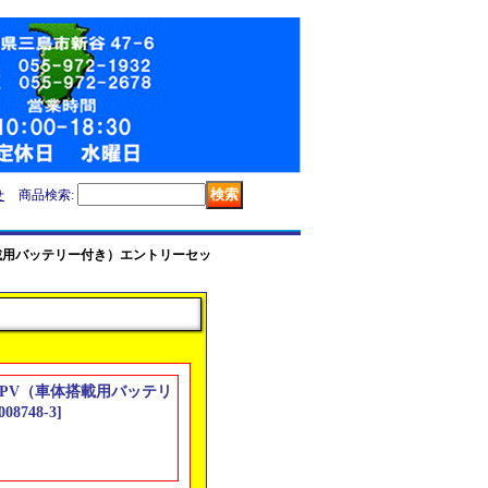
せ
商品検索
:
車体搭載用バッテリー付き）エントリーセッ
 T3PV（車体搭載用バッテリ
008748-3
]