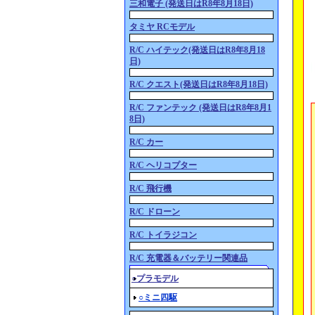
三和電子 (発送日はR8年8月18日)
タミヤ RCモデル
R/C ハイテック(発送日はR8年8月18
日)
R/C クエスト(発送日はR8年8月18日)
R/C ファンテック (発送日はR8年8月1
8日)
R/C カー
R/C ヘリコプター
R/C 飛行機
R/C ドローン
R/C トイラジコン
R/C 充電器＆バッテリー関連品
○プラモデル
○ミニ四駆