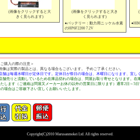
(画像をクリックすると大
(画像をクリックすると大き
きく見られます)
く見られます)
●バッテリー：動力用ニッケル水素
●HB
のHP6F2200 7.2V
＜ご購入の際の注意＞
■画像は実際の製品とは、異なる場合もございます。 予めご了承ください。
■店舗は毎週水曜日が定休日です。定休日が祭日の場合は、木曜日になります、宜し
■店舗売りと流動しているため在庫品切れの場合は、問屋お取り寄せとなります。在
いたします（ご連絡は問屋又メーカーお休の以外の営業日に限ります）通常2日～5
切の場合はご容赦下さい宜しくお願いいたします。
Copyright(C)2010 Marusanmokei Ltd. All rights reserved.