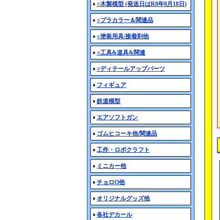
○木製模型 (発送日はR8年8月18日)
○プラカラー＆関連品
○塗装用具/接着剤他
○工具&道具&関連
○ディテールアップパーツ
フィギュア
鉄道模型
エアソフトガン
ゴムヒコーキ他/関連品
工作・ロボクラフト
ミニカー他
チョロQ他
オリジナルグッズ他
各社デカール