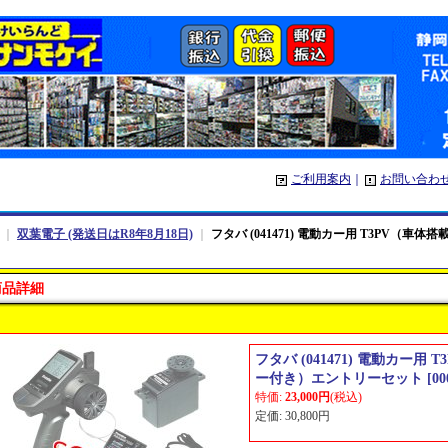
ご利用案内
｜
お問い合わ
｜
双葉電子 (発送日はR8年8月18日)
｜
フタバ (041471) 電動カー用 T3PV（
商品詳細
フタバ (041471) 電動カー用
ー付き）エントリーセット
[
00
特価
:
23,000円
(税込)
定価
:
30,800円