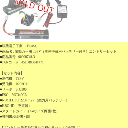
■双葉電子工業 （Futaba）
■商品名 : 電動カー用 T3PV（車体搭載用バッテリー付き）エントリーセット
■商品番号 : 00008748-3
■JANコード : 4513886041471
【セット内容】
■送信機：T3PV
■受信機：R203GF
■サーボ：S-U300
■ESC：MC340CR
■NiMH HP6F2200 7.2V（動力用バッテリー）
■HBC-4D（充電器）
●スタートガイド（A4サイズ両面1枚）
■説明書/保証書×1部
【エントリーモデルに新たな初心者セットが登場！】