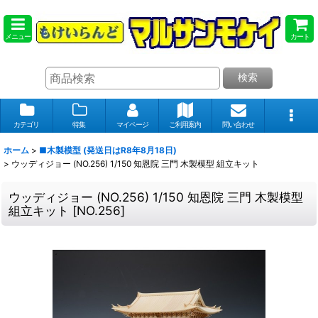
メニュー
カート
検索
カテゴリ
特集
マイページ
ご利用案内
問い合わせ
ホーム
>
■木製模型 (発送日はR8年8月18日)
>
ウッディジョー (NO.256) 1/150 知恩院 三門 木製模型 組立キット
ウッディジョー (NO.256) 1/150 知恩院 三門 木製模型
組立キット
[
NO.256
]