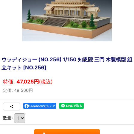
ウッディジョー (NO.256) 1/150 知恩院 三門 木製模型 組
立キット
[
NO.256
]
特価
:
47,025
円
(税込)
定価
:
49,500
円
Facebookでシェア
数量
: