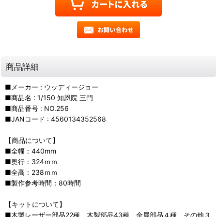
商品詳細
■メーカー : ウッディージョー
■商品名 : 1/150 知恩院 三門
■商品番号 : NO.256
■JANコード : 4560134352568
【商品について】
■全幅：440mm
■奥行：324ｍｍ
■全高：238ｍｍ
■製作参考時間：80時間
【キットについて】
■木製レーザー部品22種、木製部品43種、金属部品４種、その他３