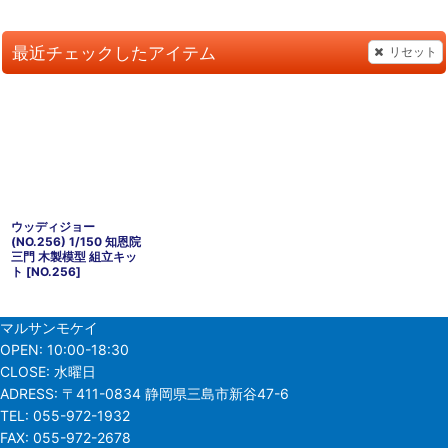
最近チェックしたアイテム
リセット
ウッディジョー
(NO.256) 1/150 知恩院
三門 木製模型 組立キッ
ト
[
NO.256
]
マルサンモケイ
OPEN:
10:00-18:30
CLOSE:
水曜日
ADRESS:
〒411-0834 静岡県三島市新谷47-6
TEL:
055-972-1932
FAX:
055-972-2678