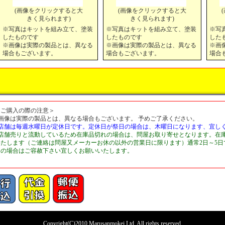
(画像をクリックすると大
(画像をクリックすると大
きく見られます)
きく見られます)
※写真はキットを組み立て、塗装
※写真はキットを組み立て、塗装
※写
したものです
したものです
した
※画像は実際の製品とは、異なる
※画像は実際の製品とは、異なる
※画
場合もございます。
場合もございます。
場合
＜ご購入の際の注意＞
■画像は実際の製品とは、異なる場合もございます。 予めご了承ください。
■店舗は毎週水曜日が定休日です。定休日が祭日の場合は、木曜日になります、宜し
■店舗売りと流動しているため在庫品切れの場合は、問屋お取り寄せとなります。在
いたします（ご連絡は問屋又メーカーお休の以外の営業日に限ります）通常2日～5
切の場合はご容赦下さい宜しくお願いいたします。
Copyright(C)2010 Marusanmokei Ltd. All rights reserved.