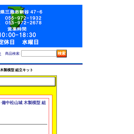
せ
商品検索
:
山城 木製模型 組立キット
150 備中松山城 木製模型 組