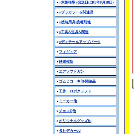
○木製模型 (発送日はR8年8月18日)
○プラカラー＆関連品
○塗装用具/接着剤他
○工具&道具&関連
○ディテールアップパーツ
フィギュア
鉄道模型
エアソフトガン
ゴムヒコーキ他/関連品
工作・ロボクラフト
ミニカー他
チョロQ他
オリジナルグッズ他
各社デカール