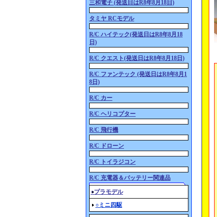
三和電子 (発送日はR8年8月18日)
タミヤ RCモデル
R/C ハイテック(発送日はR8年8月18
日)
R/C クエスト(発送日はR8年8月18日)
R/C ファンテック (発送日はR8年8月1
8日)
R/C カー
R/C ヘリコプター
R/C 飛行機
R/C ドローン
R/C トイラジコン
R/C 充電器＆バッテリー関連品
○プラモデル
○ミニ四駆