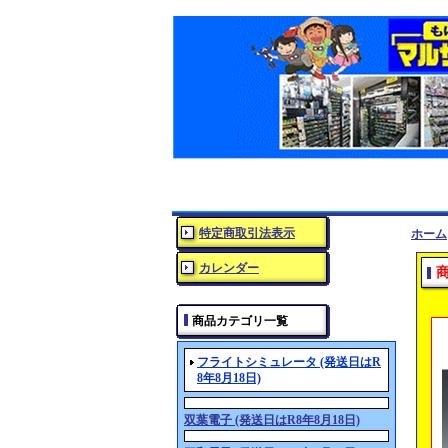
特定商取引法表示
ホーム
カレンダー
商品カテゴリ一覧
フライトシミュレータ (発送日はR
8年8月18日)
双葉電子 (発送日はR8年8月18日)