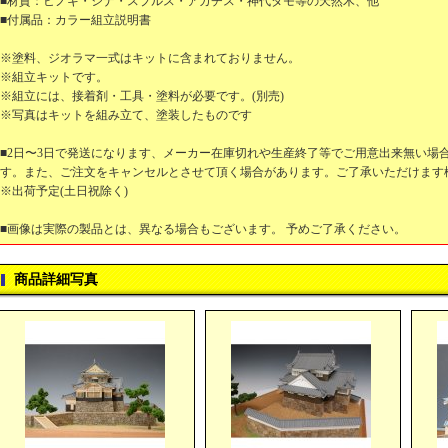
■材質：ヒノキ・シナ・スプルス・アガチス・神代タモ等の天然木、他
■付属品：カラー組立説明書
※塗料、ジオラマ一式はキットに含まれておりません。
※組立キットです。
※組立には、接着剤・工具・塗料が必要です。(別売)
※写真はキットを組み立て、塗装したものです
■2日〜3日で発送になります、メーカー在庫切れや生産終了等でご用意出来無い場
す。また、ご注文をキャンセルとさせて頂く場合があります。ご了承いただけます
※出荷予定(土日祝除く)
■画像は実際の製品とは、異なる場合もございます。 予めご了承ください。
商品詳細写真