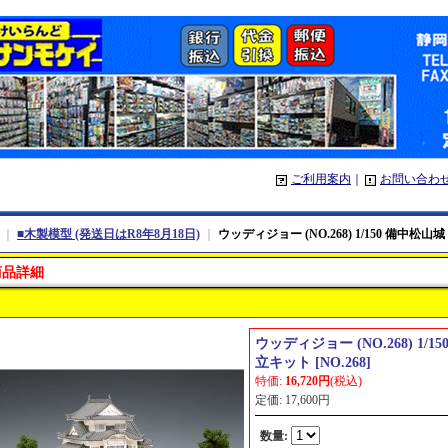
ご利用案内
｜
お問い合わ
｜
■木製模型 (発送日はR8年8月18日)
｜
ウッディジョー (NO.268) 1/150 備中松
商品詳細
ウッディジョー (NO.268) 1/
立キット
[
NO.268
]
特価
:
16,720円
(税込)
定価
:
17,600円
数量
: