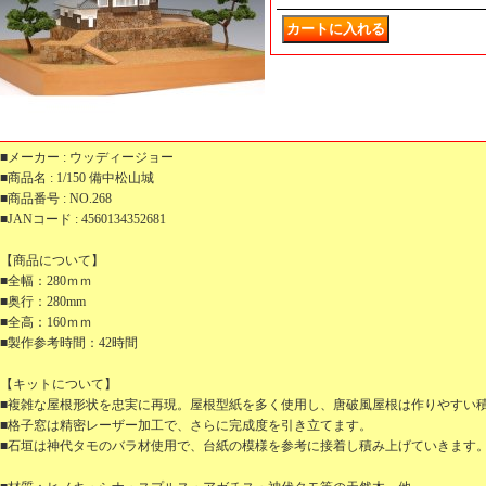
■メーカー : ウッディージョー
■商品名 : 1/150 備中松山城
■商品番号 : NO.268
■JANコード : 4560134352681
【商品について】
■全幅：280ｍｍ
■奥行：280mm
■全高：160ｍｍ
■製作参考時間：42時間
【キットについて】
■複雑な屋根形状を忠実に再現。屋根型紙を多く使用し、唐破風屋根は作りやすい
■格子窓は精密レーザー加工で、さらに完成度を引き立てます。
■石垣は神代タモのバラ材使用で、台紙の模様を参考に接着し積み上げていきます