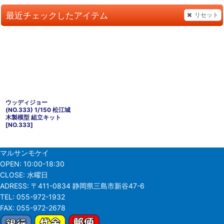
最近チェックしたアイテム
リセット
ウッディジョー
(NO.333) 1/150 松江城
木製模型 組立キット
[
NO.333
]
マルサンモケイ
OPEN:
10:00-18:30
CLOSE:
水曜日
ADRESS:
〒411-0834 静岡県三島市新谷47-6
TEL:
055-972-1932
FAX:
055-972-2678