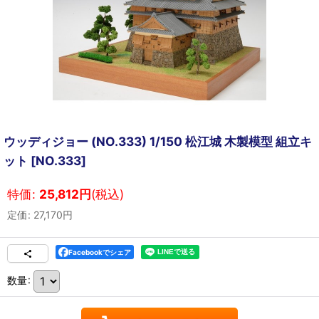
ウッディジョー (NO.333) 1/150 松江城 木製模型 組立キ
ット
[
NO.333
]
特価
:
25,812
円
(税込)
定価
:
27,170
円
Facebookでシェア
数量
: