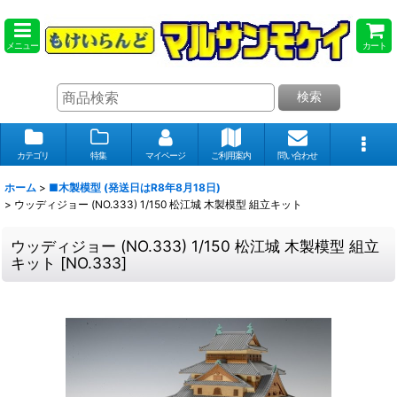
メニュー
カート
検索
カテゴリ
特集
マイページ
ご利用案内
問い合わせ
ホーム
>
■木製模型 (発送日はR8年8月18日)
>
ウッディジョー (NO.333) 1/150 松江城 木製模型 組立キット
ウッディジョー (NO.333) 1/150 松江城 木製模型 組立
キット
[
NO.333
]