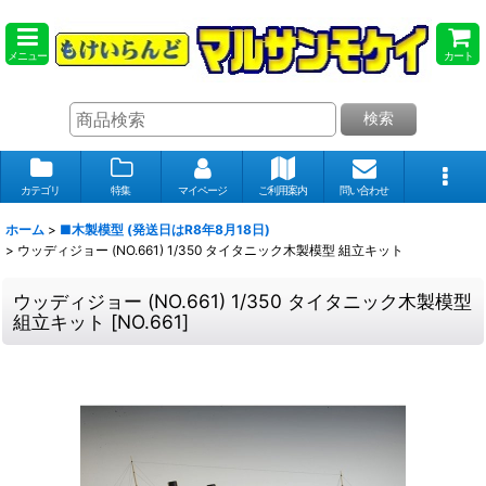
メニュー
カート
検索
カテゴリ
特集
マイページ
ご利用案内
問い合わせ
ホーム
>
■木製模型 (発送日はR8年8月18日)
>
ウッディジョー (NO.661) 1/350 タイタニック木製模型 組立キット
ウッディジョー (NO.661) 1/350 タイタニック木製模型
組立キット
[
NO.661
]