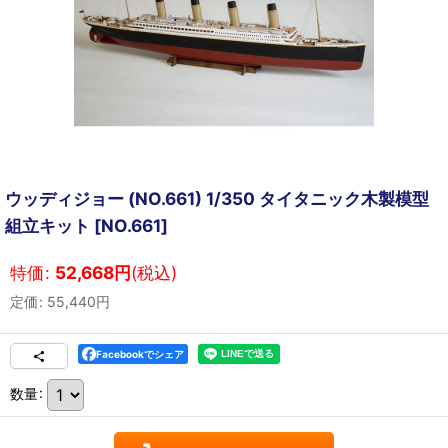
ウッディジョー (NO.661) 1/350 タイタニック木製模型
組立キット
[
NO.661
]
特価
:
52,668
円
(税込)
定価
:
55,440
円
Facebookでシェア
数量
: