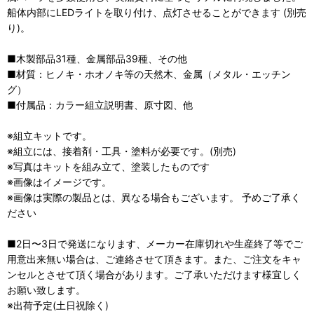
船体内部にLEDライトを取り付け、点灯させることができます (別売
り)。
■木製部品31種、金属部品39種、その他
■材質：ヒノキ・ホオノキ等の天然木、金属（メタル・エッチン
グ）
■付属品：カラー組立説明書、原寸図、他
※組立キットです。
※組立には、接着剤・工具・塗料が必要です。(別売)
※写真はキットを組み立て、塗装したものです
※画像はイメージです。
※画像は実際の製品とは、異なる場合もございます。 予めご了承く
ださい
■2日〜3日で発送になります、メーカー在庫切れや生産終了等でご
用意出来無い場合は、ご連絡させて頂きます。また、ご注文をキャ
ンセルとさせて頂く場合があります。ご了承いただけます様宜しく
お願い致します。
※出荷予定(土日祝除く)