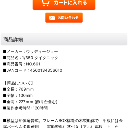
商品詳細
■メーカー : ウッディージョー
■商品名 : 1/350 タイタニック
■商品番号 : NO.661
■JANコード : 4560134356610
【商品について】
■全長：769ｍｍ
■全幅：100mm
■全高：227ｍｍ (飾り台含む)
■製作参考時間: 120時間
■模型は船体竜骨式。フレームBOX構造の木製船体で、甲板には金
属パーツを多数使用し、実船資料に基づきリアルに再現しました。