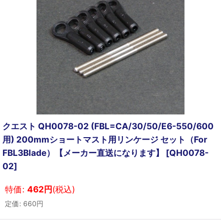
クエスト QH0078-02 (FBL=CA/30/50/E6-550/600
用) 200mmショートマスト用リンケージ セット（For
FBL3Blade）【メーカー直送になります】
[
QH0078-
02
]
特価
:
462
円
(税込)
定価
:
660
円