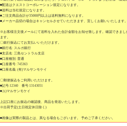
■配送はクエストコーポレーション規定になります。
■送料は当社規定になります。
■ご注文商品合計が35000円以上は送料無料になります。
■メーカー品切の場合はキャンセルさせていただきます、宜しくお願いいたします
※お客様注文後メールにて送料を入れた合計金額をお知せ致します。確認できまし
ます。
〇銀行振込にてお支払いいただけます。
■銀行名: スルガ銀行
■支店名: 三島セントラル支店
■口座種別: 普通
■口座番号: 745363
■口座名義: (有)マルサンモケイ
〇郵便振込をご利用いただけます。
■記号:12340 番号:13143051
■ユ)マルサンモケイ
上記口座にお振込の確認後、商品を発送いたします。
※出荷予定(土日祝定休日除く)
■画像は実際の製品とは、異なる場合もございます。 予めご了承ください。