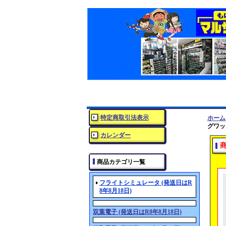
特定商取引法表示
ホーム
グワッ
カレンダー
商品カテゴリ一覧
フライトシミュレータ (発送日はR
8年8月18日)
双葉電子 (発送日はR8年8月18日)