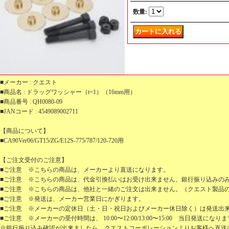
数量
:
■メーカー : クエスト
■商品名 : ドラッグワッシャー（t=1）（16mm用）
■商品番号 : QH0080-09
■JANコード : 4549089002711
【商品について】
■CA90Ver06/GT15/ZG/E12S-775/787/120-720用
【ご注文受付のご注意】
■ご注意 ※こちらの商品は、メーカーより直送になります。
■ご注意 ※こちらの商品は、代金引換払いはお受け出来ません、銀行振り込みの
■ご注意 ※こちらの商品は、他社と一緒のご注文は出来ません。（クエスト製品
■ご注意 ※発送は、メーカー営業日にかぎります。
■ご注意 ※メーカーの定休日（土・日・祝日およびメーカー休日除く）は発送出
■ご注意 ※メーカーの受付時間は、 10:00〜12:00/13:00〜15:00 当日発送になり
※銀行振り込み確認が出来ましたら、クエストコーポレーションよりお客様ヘ直送