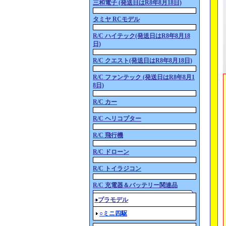
三和電子 (発送日はR8年8月18日)
タミヤ RCモデル
R/C ハイテック(発送日はR8年8月18
日)
R/C クエスト(発送日はR8年8月18日)
R/C ファンテック (発送日はR8年8月1
8日)
R/C カー
R/C ヘリコプター
R/C 飛行機
R/C ドローン
R/C トイラジコン
R/C 充電器＆バッテリー関連品
○プラモデル
○ミニ四駆