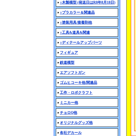
○木製模型 (発送日はR8年8月18日)
○プラカラー＆関連品
○塗装用具/接着剤他
○工具&道具&関連
○ディテールアップパーツ
フィギュア
鉄道模型
エアソフトガン
ゴムヒコーキ他/関連品
工作・ロボクラフト
ミニカー他
チョロQ他
オリジナルグッズ他
各社デカール