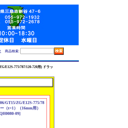
せ
商品検索
:
G/E12S-775/787/120-720用) ドラッ
6/GT15/ZG/E12S-775/78
ャー（t=1）（16mm用）
QH0080-09
]