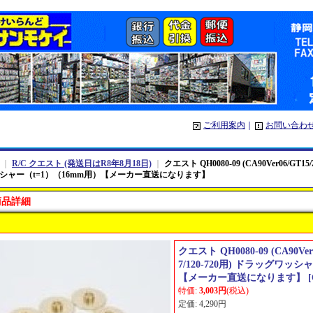
ご利用案内
｜
お問い合わ
｜
R/C クエスト (発送日はR8年8月18日)
｜
クエスト QH0080-09 (CA90Ver06/GT15/Z
シャー（t=1）（16mm用）【メーカー直送になります】
商品詳細
クエスト QH0080-09 (CA90Ver0
7/120-720用) ドラッグワッシ
【メーカー直送になります】
[
特価
:
3,003円
(税込)
定価
:
4,290円