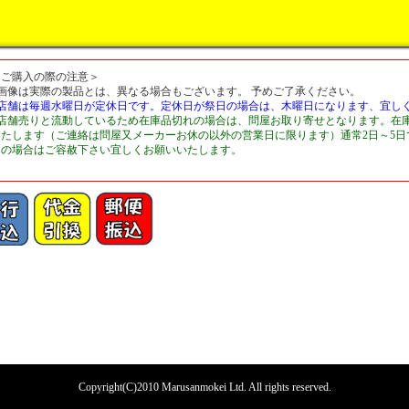
＜ご購入の際の注意＞
■画像は実際の製品とは、異なる場合もございます。 予めご了承ください。
■店舗は毎週水曜日が定休日です。定休日が祭日の場合は、木曜日になります、宜し
■店舗売りと流動しているため在庫品切れの場合は、問屋お取り寄せとなります。在
いたします（ご連絡は問屋又メーカーお休の以外の営業日に限ります）通常2日～5
切の場合はご容赦下さい宜しくお願いいたします。
Copyright(C)2010 Marusanmokei Ltd. All rights reserved.