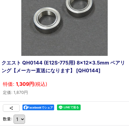
クエスト QH0144 (E12S-775用) 8×12×3.5mm ベアリ
ング【メーカー直送になります】
[
QH0144
]
特価
:
1,309
円
(税込)
定価
:
1,870
円
Facebookでシェア
数量
: