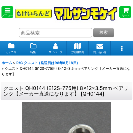
メニュー
カート
検索
カテゴリ
特集
マイページ
ご利用案内
問い合わせ
ホーム
>
R/C クエスト (発送日はR8年8月18日)
>
クエスト QH0144 (E12S-775用) 8×12×3.5mm ベアリング【メーカー直送にな
ります】
クエスト QH0144 (E12S-775用) 8×12×3.5mm ベアリ
ング【メーカー直送になります】
[
QH0144
]