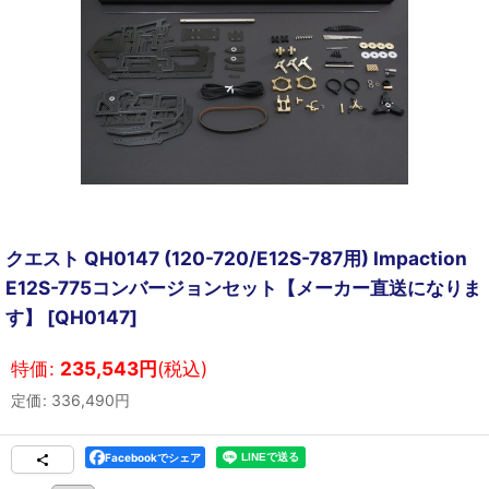
クエスト QH0147 (120-720/E12S-787用) Impaction
E12S-775コンバージョンセット【メーカー直送になりま
す】
[
QH0147
]
特価
:
235,543
円
(税込)
定価
:
336,490
円
Facebookでシェア