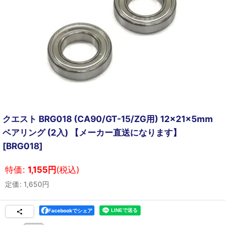
クエスト BRG018 (CA90/GT-15/ZG用) 12x21x5mm
ベアリング (2入) 【メーカー直送になります】
[
BRG018
]
特価
:
1,155
円
(税込)
定価
:
1,650
円
Facebookでシェア