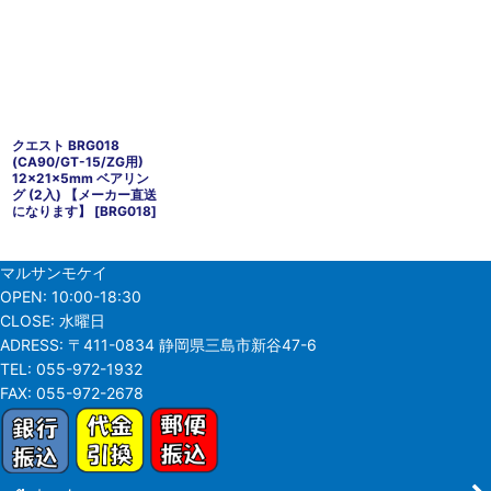
クエスト BRG018
(CA90/GT-15/ZG用)
12x21x5mm ベアリン
グ (2入) 【メーカー直送
になります】
[
BRG018
]
マルサンモケイ
OPEN:
10:00-18:30
CLOSE:
水曜日
ADRESS:
〒411-0834 静岡県三島市新谷47-6
TEL:
055-972-1932
FAX:
055-972-2678