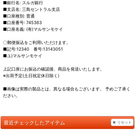
■銀行名: スルガ銀行
■支店名: 三島セントラル支店
■口座種別: 普通
■口座番号: 745363
■口座名義: (有)マルサンモケイ
〇郵便振込をご利用いただけます。
■記号:12340 番号:13143051
■ユ)マルサンモケイ
上記口座にお振込の確認後、商品を発送いたします。
※出荷予定(土日祝定休日除く)
■画像は実際の製品とは、異なる場合もございます。 予めご了承く
ださい。
最近チェックしたアイテム
リセット