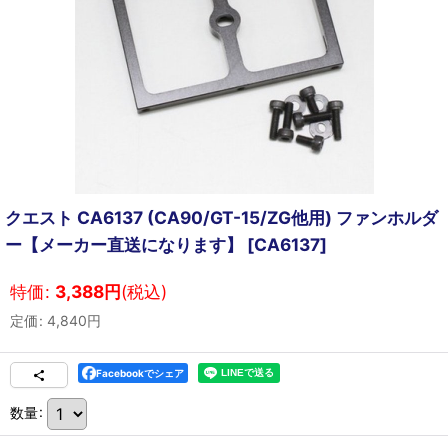
クエスト CA6137 (CA90/GT-15/ZG他用) ファンホルダ
ー【メーカー直送になります】
[
CA6137
]
特価
:
3,388
円
(税込)
定価
:
4,840
円
Facebookでシェア
数量
: