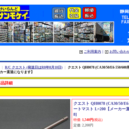
ご利用案内
｜
お問い合わ
｜
R/C クエスト (発送日はR8年8月18日)
｜
クエスト QH0078 (CA30/50/E6-550/
カー直送になります】
商品詳細
クエスト QH0078 (CA30/50/E6
ートマスト L=200【メーカ
8
]
特価
:
1,540円
(税込)
定価
:
2,200円