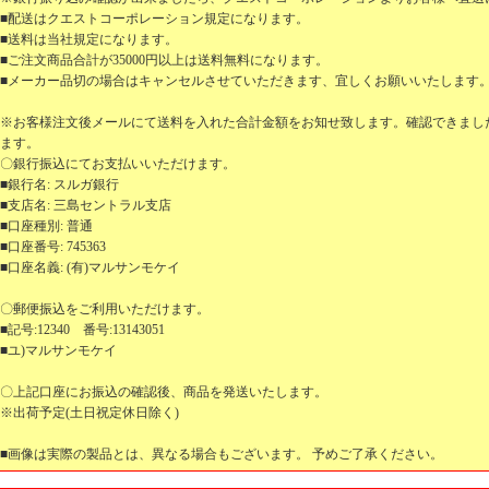
■配送はクエストコーポレーション規定になります。
■送料は当社規定になります。
■ご注文商品合計が35000円以上は送料無料になります。
■メーカー品切の場合はキャンセルさせていただきます、宜しくお願いいたします
※お客様注文後メールにて送料を入れた合計金額をお知せ致します。確認できまし
ます。
〇銀行振込にてお支払いいただけます。
■銀行名: スルガ銀行
■支店名: 三島セントラル支店
■口座種別: 普通
■口座番号: 745363
■口座名義: (有)マルサンモケイ
〇郵便振込をご利用いただけます。
■記号:12340 番号:13143051
■ユ)マルサンモケイ
〇上記口座にお振込の確認後、商品を発送いたします。
※出荷予定(土日祝定休日除く)
■画像は実際の製品とは、異なる場合もございます。 予めご了承ください。