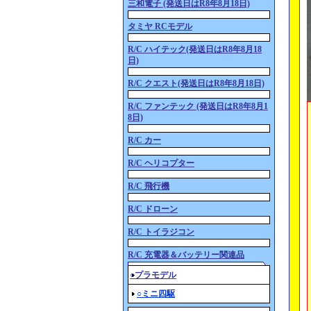
三和電子 (発送日はR8年8月18日)
タミヤ RCモデル
R/C ハイテック(発送日はR8年8月18
日)
R/C クエスト(発送日はR8年8月18日)
R/C ファンテック (発送日はR8年8月1
8日)
R/C カー
R/C ヘリコプター
R/C 飛行機
R/C ドローン
R/C トイラジコン
R/C 充電器＆バッテリー関連品
○プラモデル
○ミニ四駆