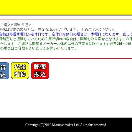
＜ご購入の際の注意＞
■画像は実際の製品とは、異なる場合もございます。 予めご了承ください。
■店舗は毎週水曜日が定休日です。定休日が祭日の場合は、木曜日になります、宜し
■店舗売りと流動しているため在庫品切れの場合は、問屋お取り寄せとなります。在
いたします（ご連絡は問屋又メーカーお休の以外の営業日に限ります）通常2日～5
切の場合はご容赦下さい宜しくお願いいたします。
Copyright(C)2010 Marusanmokei Ltd. All rights reserved.