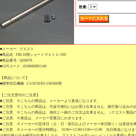
数量
:
■メーカー : クエスト
■商品名 : FBL10用ショートマスト L=200
■商品番号 : QH0078
■JANコード : 4549089001349
【商品について】
■標準対応機種 : CA30/50/E6-550/600用
【ご注文受付のご注意】
■ご注意 ※こちらの商品は、メーカーより直送になります。
■ご注意 ※こちらの商品は、代金引換払いはお受け出来ません、銀行振り込みの
■ご注意 ※こちらの商品は、他社と一緒のご注文は出来ません。（クエスト製品
■ご注意 ※発送は、メーカー営業日にかぎります。
■ご注意 ※メーカーの定休日（土・日・祝日およびメーカー休日除く）は発送出
■ご注意 ※メーカーの受付時間は、 10:00〜12:00/13:00〜15:00 当日発送になり
※銀行振り込み確認が出来ましたら、クエストコーポレーションよりお客様ヘ直送