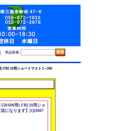
せ
商品検索
:
600用) FBL10用ショートマスト L=200
-550/600用) FBL10用ショ
ー直送になります】
[
QH007