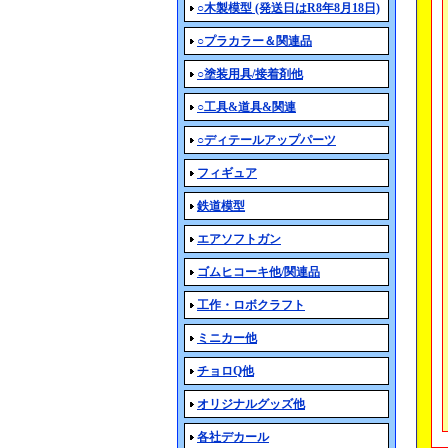
○木製模型 (発送日はR8年8月18日)
○プラカラー＆関連品
○塗装用具/接着剤他
○工具&道具&関連
○ディテールアップパーツ
フィギュア
鉄道模型
エアソフトガン
ゴムヒコーキ他/関連品
工作・ロボクラフト
ミニカー他
チョロQ他
オリジナルグッズ他
各社デカール