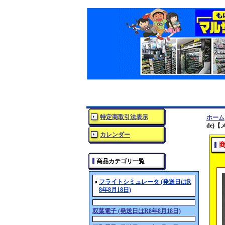
特定商取引法表示
ホーム
de)
カレンダー
商品カテゴリ一覧
フライトシミュレータ (発送日はR
8年8月18日)
双葉電子 (発送日はR8年8月18日)