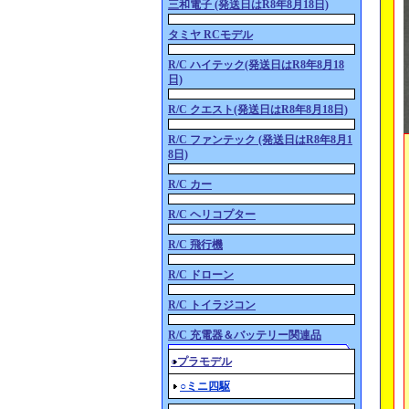
三和電子 (発送日はR8年8月18日)
タミヤ RCモデル
R/C ハイテック(発送日はR8年8月18
日)
R/C クエスト(発送日はR8年8月18日)
R/C ファンテック (発送日はR8年8月1
8日)
R/C カー
R/C ヘリコプター
R/C 飛行機
R/C ドローン
R/C トイラジコン
R/C 充電器＆バッテリー関連品
○プラモデル
○ミニ四駆