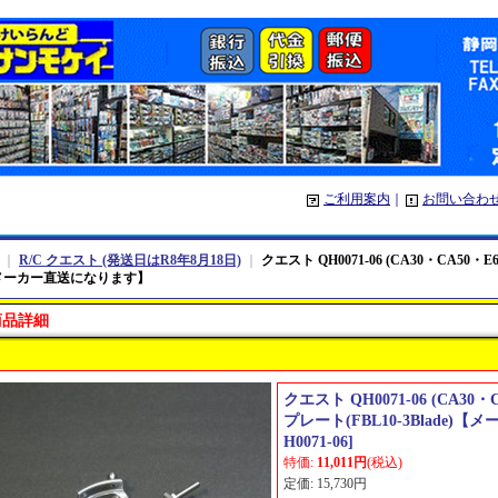
ご利用案内
｜
お問い合わ
｜
R/C クエスト (発送日はR8年8月18日)
｜
クエスト QH0071-06 (CA30・CA50・
【メーカー直送になります】
商品詳細
クエスト QH0071-06 (CA30
プレート(FBL10-3Blade
H0071-06
]
特価
:
11,011円
(税込)
定価
:
15,730円