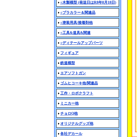
○木製模型 (発送日はR8年8月18日)
○プラカラー＆関連品
○塗装用具/接着剤他
○工具&道具&関連
○ディテールアップパーツ
フィギュア
鉄道模型
エアソフトガン
ゴムヒコーキ他/関連品
工作・ロボクラフト
ミニカー他
チョロQ他
オリジナルグッズ他
各社デカール