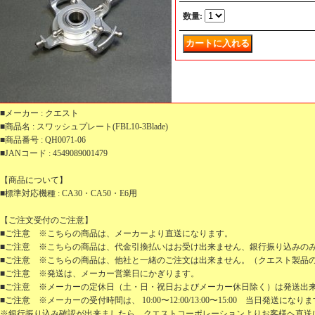
数量
:
■メーカー : クエスト
■商品名 : スワッシュプレート(FBL10-3Blade)
■商品番号 : QH0071-06
■JANコード : 4549089001479
【商品について】
■標準対応機種 : CA30・CA50・E6用
【ご注文受付のご注意】
■ご注意 ※こちらの商品は、メーカーより直送になります。
■ご注意 ※こちらの商品は、代金引換払いはお受け出来ません、銀行振り込みの
■ご注意 ※こちらの商品は、他社と一緒のご注文は出来ません。（クエスト製品
■ご注意 ※発送は、メーカー営業日にかぎります。
■ご注意 ※メーカーの定休日（土・日・祝日およびメーカー休日除く）は発送出
■ご注意 ※メーカーの受付時間は、 10:00〜12:00/13:00〜15:00 当日発送になり
※銀行振り込み確認が出来ましたら、クエストコーポレーションよりお客様ヘ直送