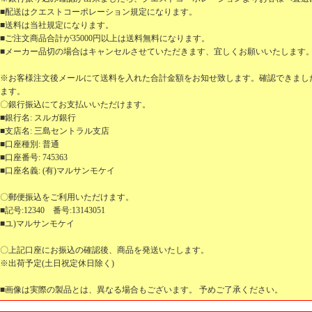
■配送はクエストコーポレーション規定になります。
■送料は当社規定になります。
■ご注文商品合計が35000円以上は送料無料になります。
■メーカー品切の場合はキャンセルさせていただきます、宜しくお願いいたします
※お客様注文後メールにて送料を入れた合計金額をお知せ致します。確認できまし
ます。
〇銀行振込にてお支払いいただけます。
■銀行名: スルガ銀行
■支店名: 三島セントラル支店
■口座種別: 普通
■口座番号: 745363
■口座名義: (有)マルサンモケイ
〇郵便振込をご利用いただけます。
■記号:12340 番号:13143051
■ユ)マルサンモケイ
〇上記口座にお振込の確認後、商品を発送いたします。
※出荷予定(土日祝定休日除く)
■画像は実際の製品とは、異なる場合もございます。 予めご了承ください。