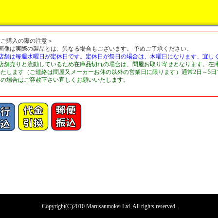
＜ご購入の際の注意＞
■画像は実際の製品とは、異なる場合もございます。 予めご了承ください。
■店舗は毎週水曜日が定休日です。定休日が祭日の場合は、木曜日になります、宜し
■店舗売りと流動しているため在庫品切れの場合は、問屋お取り寄せとなります。在
いたします（ご連絡は問屋又メーカーお休の以外の営業日に限ります）通常2日～5
切の場合はご容赦下さい宜しくお願いいたします。
Copyright(C)2010 Marusanmokei Ltd. All rights reserved.