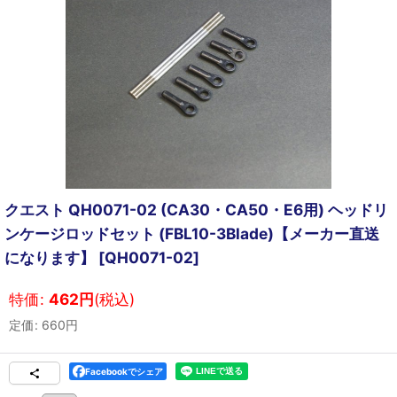
クエスト QH0071-02 (CA30・CA50・E6用) ヘッドリ
ンケージロッドセット (FBL10-3Blade)【メーカー直送
になります】
[
QH0071-02
]
特価
:
462
円
(税込)
定価
:
660
円
Facebookでシェア