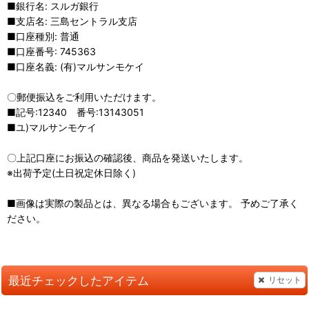
■銀行名: スルガ銀行
■支店名: 三島セントラル支店
■口座種別: 普通
■口座番号: 745363
■口座名義: (有)マルサンモケイ
〇郵便振込をご利用いただけます。
■記号:12340 番号:13143051
■ユ)マルサンモケイ
〇上記口座にお振込の確認後、商品を発送いたします。
※出荷予定(土日祝定休日除く)
■画像は実際の製品とは、異なる場合もございます。 予めご了承く
ださい。
最近チェックしたアイテム
リセット