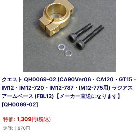
クエスト QH0069-02 (CA90Ver06・CA120・GT15・
IM12・IM12-720・IM12-787・IM12-775用) ラジアス
アームベース (FBL12)【メーカー直送になります】
[
QH0069-02
]
特価
:
1,309
円
(税込)
定価
:
1,870
円