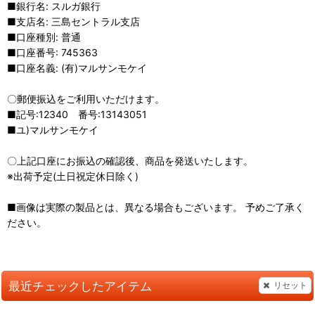
■銀行名: スルガ銀行
■支店名: 三島セントラル支店
■口座種別: 普通
■口座番号: 745363
■口座名義: (有)マルサンモケイ
〇郵便振込をご利用いただけます。
■記号:12340 番号:13143051
■ユ)マルサンモケイ
〇上記口座にお振込の確認後、商品を発送いたします。
※出荷予定(土日祝定休日除く)
■画像は実際の製品とは、異なる場合もございます。 予めご了承く
ださい。
最近チェックしたアイテム
リセット