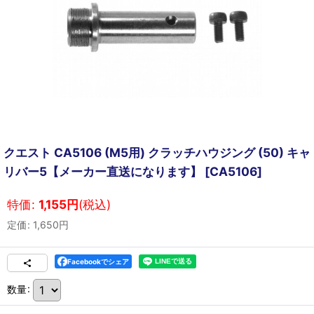
クエスト CA5106 (M5用) クラッチハウジング (50) キャ
リバー5【メーカー直送になります】
[
CA5106
]
特価
:
1,155
円
(税込)
定価
:
1,650
円
Facebookでシェア
数量
: