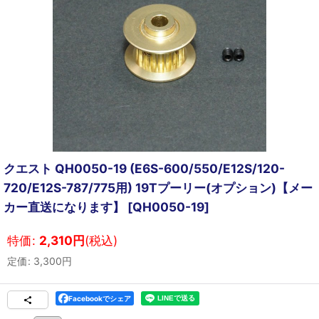
クエスト QH0050-19 (E6S-600/550/E12S/120-
720/E12S-787/775用) 19Tプーリー(オプション)【メー
カー直送になります】
[
QH0050-19
]
特価
:
2,310
円
(税込)
定価
:
3,300
円
Facebookでシェア