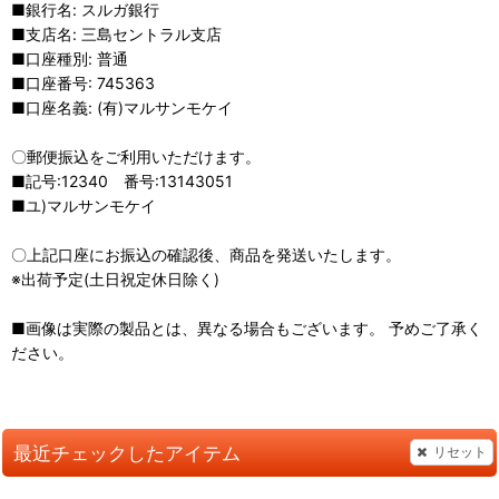
■銀行名: スルガ銀行
■支店名: 三島セントラル支店
■口座種別: 普通
■口座番号: 745363
■口座名義: (有)マルサンモケイ
〇郵便振込をご利用いただけます。
■記号:12340 番号:13143051
■ユ)マルサンモケイ
〇上記口座にお振込の確認後、商品を発送いたします。
※出荷予定(土日祝定休日除く)
■画像は実際の製品とは、異なる場合もございます。 予めご了承く
ださい。
最近チェックしたアイテム
リセット