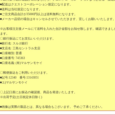
■配送はクエストコーポレーション規定になります。
■送料は当社規定になります。
■ご注文商品合計が35000円以上は送料無料になります。
■メーカー品切の場合はキャンセルさせていただきます、宜しくお願いいたします
※お客様注文後メールにて送料を入れた合計金額をお知せ致します。確認できまし
ます。
〇銀行振込にてお支払いいただけます。
■銀行名: スルガ銀行
■支店名: 三島セントラル支店
■口座種別: 普通
■口座番号: 745363
■口座名義: (有)マルサンモケイ
〇郵便振込をご利用いただけます。
■記号:12340 番号:13143051
■ユ)マルサンモケイ
〇上記口座にお振込の確認後、商品を発送いたします。
※出荷予定(土日祝定休日除く)
■画像は実際の製品とは、異なる場合もございます。 予めご了承ください。