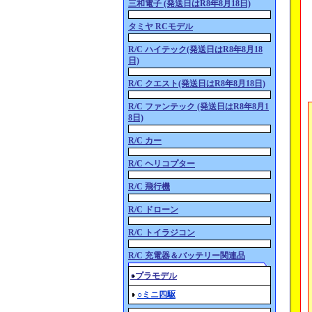
三和電子 (発送日はR8年8月18日)
タミヤ RCモデル
R/C ハイテック(発送日はR8年8月18
日)
R/C クエスト(発送日はR8年8月18日)
R/C ファンテック (発送日はR8年8月1
8日)
R/C カー
R/C ヘリコプター
R/C 飛行機
R/C ドローン
R/C トイラジコン
R/C 充電器＆バッテリー関連品
○プラモデル
○ミニ四駆