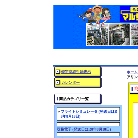
特定商取引法表示
ホーム
アリン
カレンダー
商品カテゴリ一覧
フライトシミュレータ (発送日はR
8年8月18日)
双葉電子 (発送日はR8年8月18日)