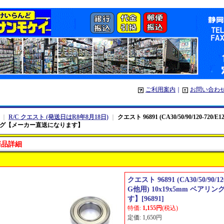
ご利用案内
｜
お問い合わ
｜
R/C クエスト (発送日はR8年8月18日)
｜
クエスト 96891 (CA30/50/90/120-720/E1
グ【メーカー直送になります】
商品詳細
クエスト 96891 (CA30/50/90/120
G他用) 10x19x5mm ベア
す】
[
96891
]
特価
:
1,155円
(税込)
定価
:
1,650円