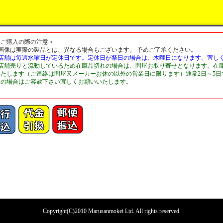
＜ご購入の際の注意＞
■画像は実際の製品とは、異なる場合もございます。 予めご了承ください。
■店舗は毎週水曜日が定休日です。定休日が祭日の場合は、木曜日になります、宜し
■店舗売りと流動しているため在庫品切れの場合は、問屋お取り寄せとなります。在
いたします（ご連絡は問屋又メーカーお休の以外の営業日に限ります）通常2日～5
切の場合はご容赦下さい宜しくお願いいたします。
Copyright(C)2010 Marusanmokei Ltd. All rights reserved.