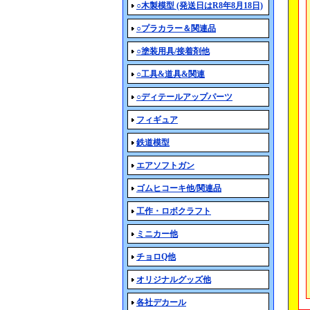
○木製模型 (発送日はR8年8月18日)
○プラカラー＆関連品
○塗装用具/接着剤他
○工具&道具&関連
○ディテールアップパーツ
フィギュア
鉄道模型
エアソフトガン
ゴムヒコーキ他/関連品
工作・ロボクラフト
ミニカー他
チョロQ他
オリジナルグッズ他
各社デカール