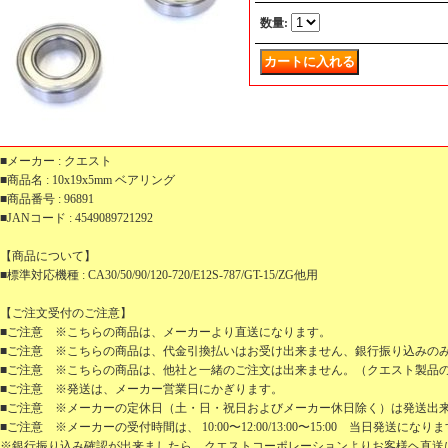
数量
:
■メーカー : クエスト
■商品名 : 10x19x5mm ベアリング
■商品番号 : 96891
■JANコード : 4549089721292
【商品について】
■標準対応機種 : CA30/50/90/120-720/E12S-787/GT-15/ZG他用
【ご注文受付のご注意】
■ご注意 ※こちらの商品は、メーカーより直送になります。
■ご注意 ※こちらの商品は、代金引換払いはお受け出来ません、銀行振り込みの
■ご注意 ※こちらの商品は、他社と一緒のご注文は出来ません。（クエスト製品
■ご注意 ※発送は、メーカー営業日にかぎります。
■ご注意 ※メーカーの定休日（土・日・祝日およびメーカー休日除く）は発送出
■ご注意 ※メーカーの受付時間は、 10:00〜12:00/13:00〜15:00 当日発送になり
※銀行振り込み確認が出来ましたら、クエストコーポレーションよりお客様ヘ直送