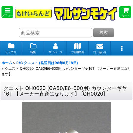
メニュー
カート
検索
カテゴリ
特集
マイページ
ご利用案内
問い合わせ
ホーム
>
R/C クエスト (発送日はR8年8月18日)
>
クエスト QH0020 (CA50/E6-600用) カウンターギヤ16T 【メーカー直送になり
ます】
クエスト QH0020 (CA50/E6-600用) カウンターギヤ
16T 【メーカー直送になります】
[
QH0020
]