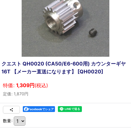
クエスト QH0020 (CA50/E6-600用) カウンターギヤ
16T 【メーカー直送になります】
[
QH0020
]
特価
:
1,309
円
(税込)
定価
:
1,870
円
Facebookでシェア
数量
: