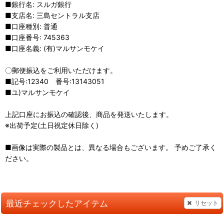
■銀行名: スルガ銀行
■支店名: 三島セントラル支店
■口座種別: 普通
■口座番号: 745363
■口座名義: (有)マルサンモケイ
〇郵便振込をご利用いただけます。
■記号:12340 番号:13143051
■ユ)マルサンモケイ
上記口座にお振込の確認後、商品を発送いたします。
※出荷予定(土日祝定休日除く)
■画像は実際の製品とは、異なる場合もございます。 予めご了承く
ださい。
最近チェックしたアイテム
リセット