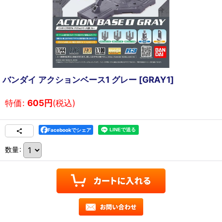
バンダイ アクションベース1 グレー
[
GRAY1
]
特価
:
605
円
(税込)
Facebookでシェア
数量
: