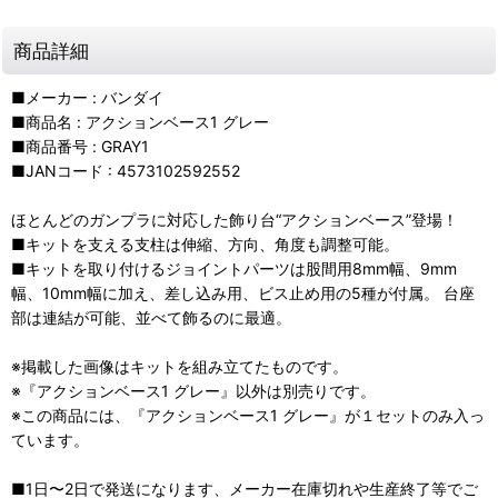
商品詳細
■メーカー : バンダイ
■商品名 : アクションベース1 グレー
■商品番号 : GRAY1
■JANコード : 4573102592552
ほとんどのガンプラに対応した飾り台“アクションベース”登場！
■キットを支える支柱は伸縮、方向、角度も調整可能。
■キットを取り付けるジョイントパーツは股間用8mm幅、9mm
幅、10mm幅に加え、差し込み用、ビス止め用の5種が付属。 台座
部は連結が可能、並べて飾るのに最適。
※掲載した画像はキットを組み立てたものです。
※『アクションベース1 グレー』以外は別売りです。
※この商品には、『アクションベース1 グレー』が１セットのみ入っ
ています。
■1日〜2日で発送になります、メーカー在庫切れや生産終了等でご