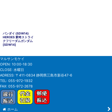
バンダイ (SDW14)
HEROES 窮奇ストライ
クフリーダムガンダム
[
SDW14
]
マルサンモケイ
OPEN:
10:00-18:30
CLOSE:
水曜日
ADRESS:
〒411-0834 静岡県三島市新谷47-6
TEL:
055-972-1932
FAX:
055-972-2678
ホーム