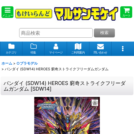
メニュー
カート
検索
カテゴリ
特集
マイページ
ご利用案内
問い合わせ
ホーム
>
○プラモデル
>
バンダイ (SDW14) HEROES 窮奇ストライクフリーダムガンダム
バンダイ (SDW14) HEROES 窮奇ストライクフリーダ
ムガンダム
[
SDW14
]