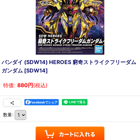
バンダイ (SDW14) HEROES 窮奇ストライクフリーダム
ガンダム
[
SDW14
]
特価
:
880
円
(税込)
Facebookでシェア
数量
: