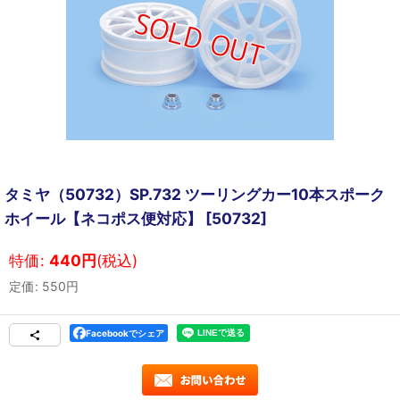
タミヤ（50732）SP.732 ツーリングカー10本スポーク
ホイール【ネコポス便対応】
[
50732
]
特価
:
440
円
(税込)
定価
:
550
円
Facebookでシェア