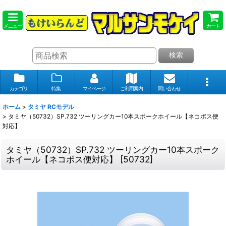
メニュー
カート
検索
カテゴリ
特集
マイページ
ご利用案内
問い合わせ
ホーム
>
タミヤ RCモデル
>
タミヤ（50732）SP.732 ツーリングカー10本スポークホイール【ネコポス便
対応】
タミヤ（50732）SP.732 ツーリングカー10本スポーク
ホイール【ネコポス便対応】
[
50732
]